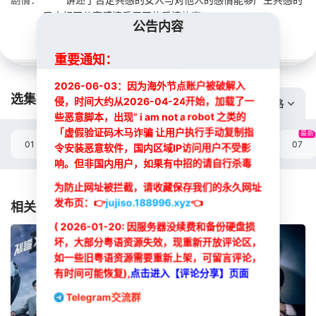
男人相互分享感情后展开的爱情故事。
公告内容
重要通知：
2026-06-03：因为海外节点账户被破解入
选集播放:
侵，时间大约从2026-04-24开始，加载了一
切换线路
些恶意脚本，出现” i am not a robot 之类的
「虚假验证码木马诈骗 让用户执行手动复制指
最新
01
02
03
04
05
06
07
令安装恶意软件，国内区域IP访问用户不受影
响。但非国内用户，如果有中招的请自行杀毒
选集
为防止网址被拦截，请收藏保存我们的永久网址
发布页：
👉
jujiso.188996.xyz
👈
相关推荐
( 2026-01-20: 因服务器没续费和备份硬盘损
坏，大部分粤语资源失效，现重新开放评论区，
如一些旧粤语资源需要重新上架，可留言评论，
有时间可能恢复),
点击进入【评论分享】页面
Telegram交流群