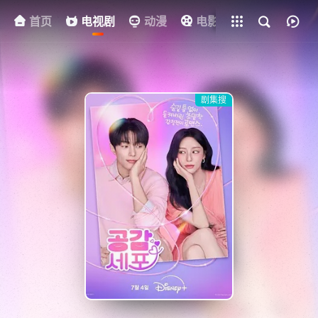
首页
电视剧
全部影片
动漫
电影
其他
资
剧集搜