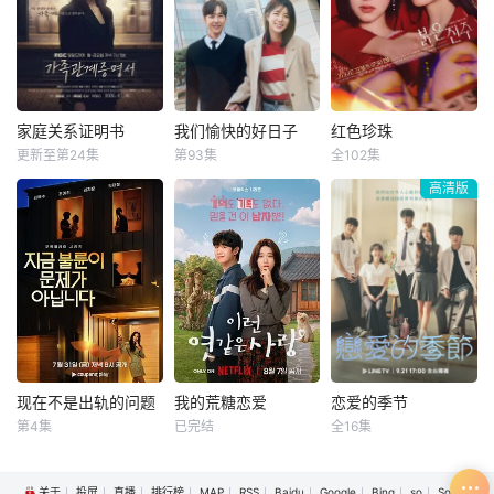
轻一碰，就能让他
很怕婆婆，真实身
‘사랑이 온다’ 출연을
们成为异常高效率
份却是4年前突然
검토 중이다”라고 입
的搭档，于是两人
隐退的杀手“翠
장을 밝혔다. ‘사
联手侦破悬案。 该
鸟”。产假结束后，
랑이 온다’는 때때로
剧翻拍自2011年的
她又开始执行各种
내 일 내 가족
《我的见鬼女
暗杀任务，目标都
家庭关系证明书
我们愉快的好日子
红色珍珠
家庭关系证明书
我们愉快的好日子
红色珍珠
友》。
是那些危害社会的
更新至第24集
第93集
全102集
朴世荣
韩高恩
严贤京
尹仲勋
李元宗
李代延
败类。但同时，也
高清版
林志恩
申正允
金宣敬
引起了
本剧讲述的是从出
[스포티비뉴스=강효
生瞬间开始就被打
진 기자] 배우 박진희
上家庭崩溃烙印的
가 본격 컴백 활동에
一个孩子和面对冷
나선다. 7일 스포티
酷的偏见和命运，
비뉴스 취재에 따르
重新找回自己人生
면, 박진희는 KBS 새
的女性故事。
일일드라마 '붉은 진
주'의 주인공으로 출
연
现在不是出轨的问题
我的荒糖恋爱
恋爱的季节
现在不是出轨的问题
我的荒糖恋爱
恋爱的季节
第4集
已完结
全16集
金惠秀
丁海寅
贺营
徐智勋
以“贩卖幸福家
野心勃勃的女
该剧讲述了6
关于
投屏
直播
排行榜
MAP
RSS
Baidu
Google
Bing
so
Sogou