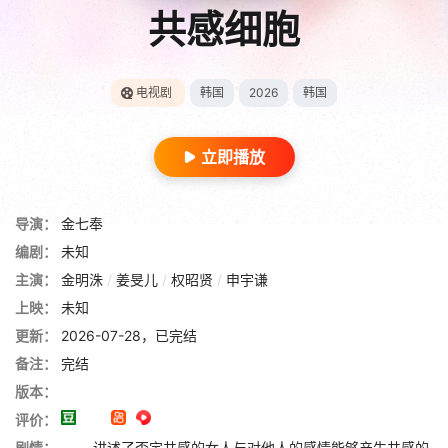
共感细胞
电视剧
韩国
2026
韩国
立即播放
导演：
金七奉
编剧：
未知
主演：
金明洙
/
姜旻儿
/
权昭贤
/
申宇谦
上映：
未知
更新：
2026-07-28，已完结
备注：
完结
版本：
评价：
剧情：
讲述了否定共感的女人与对他人的感情能够产生共感的