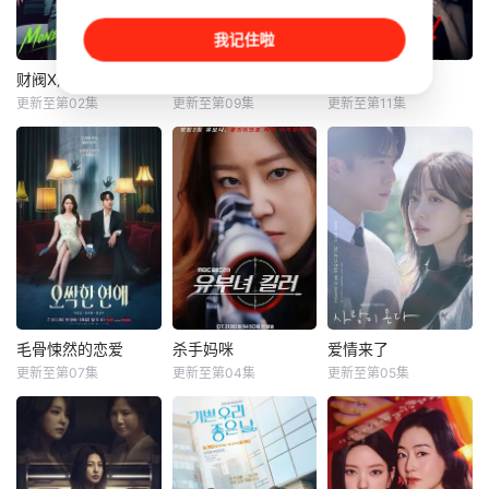
我记住啦
财阀X刑警第二季
公寓黑风暴
婚姻之后
财阀X刑警第二季
公寓黑风暴
婚姻之后
更新至第02集
更新至第09集
更新至第11集
安普贤
郑恩彩
池晟
河允庆
李尚熙
李雪
姜相准
朴炳垠
南宫珉
财阀富三代警察陈
曾经的帮派老大急
神经外科权威
利手（安普贤 饰）
需现金，于是和有
姜泰柱（南宫珉
华丽回归，完美蜕
志成为律师的同伴
饰）因为老婆高世
变为成熟专业的刑
合作，打算窃取住
允（李雪 饰）在提
警，继续以财力同
宅社区的储备基
出离婚的第二日突
实力展开查案历险
金，却意外揭开深
然遭到神秘绑架，
记。新上司朱惠拉
藏的腐败真相。
瞬间被警方
（郑恩彩 饰）空
降，两个性格不合
毛骨悚然的恋爱
杀手妈咪
爱情来了
毛骨悚然的恋爱
杀手妈咪
爱情来了
的拍挡将联手破
更新至第07集
更新至第04集
更新至第05集
朴恩斌
梁世宗
孔晓振
安喜延
案。
邕圣祐
35岁的俞宝娜过
8일 하니 소속
一名能看见鬼魂的
着相夫教子的普通
사 써브라임 측은 O
继承人与一名王牌
生活。表面上她看
SEN에 “하니가 KB
检察官发现只要轻
起来温顺和善，还
S2 새 주말 드라마