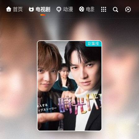
首页
电视剧
全部影片
动漫
电影
其他
资
剧集搜