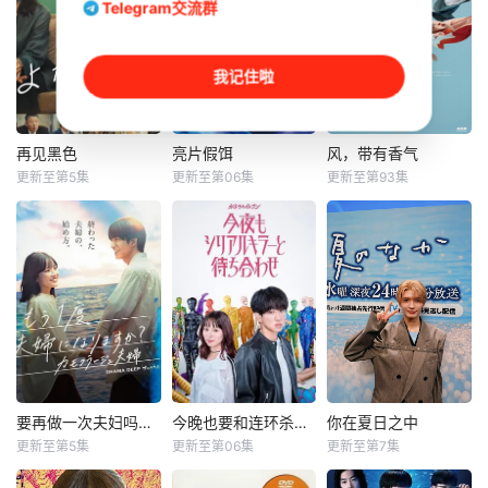
Telegram交流群
我记住啦
再见黑色
亮片假饵
风，带有香气
再见黑色
亮片假饵
风，带有香气
更新至第5集
更新至第06集
更新至第93集
小池荣子
加藤清史郎
见上爱
北香那
骏河太郎
上坂树里
冈山天音
吉村界人
水野美纪
故事背景设定
改编自此元和
本剧以田中光著作
在繁华却复杂的东
津也原作同名漫
《明治的南丁格尔
京池袋地区。西池
画。 不起眼的高中
大关和物语》为原
袋警署新设立了“犯
生三井宏太在好友
案，取材自日本首
罪受害者支援室”，
内新次郎的邀请下
位专业女护士大关
在这里，警察们将
加入了钓鱼部。虽
和与铃木雅的真实
贴身陪伴遭遇各类
然听说这是守
经历，描绘了她们
案件的受害者及遗
推动护士注册制
要再做一次夫妇吗？～伪装夫妇～
今晚也要和连环杀手约会
你在夏日之中
要再做一次夫妇吗？～伪装夫妇～
今晚也要和连环杀手约会
你在夏日之中
属，协助他们重新
度、设立派出看护
更新至第5集
更新至第06集
更新至第7集
森迫永依
横山裕
关水渚
奥智哉
积极面对生活。黑
妇会协助防疫的历
前田公辉
杢代和人
木夏海（小池荣子
程。 明治18年，日