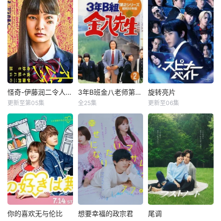
故事围绕一名
桃月梨子
芳村宗治郎
饰）是一个能够平
本首个护
游离于体制之外、
等
本剧改编自作者六
孤傲冷峻的“独狼”
性格率直的户田涉
葉雅・上原ひびき
刑警，与一位拥有
（奥智哉 饰）与校
同名漫画。讲述了
特异功能的神秘密
园风云人物佐伯千
因出轨而背叛妻子
友展开。女主角黑
晴（杢代和人 饰）
的前夫洗心革面，
井雏田只要触碰杀
因共同的电影爱好
开始重新面对前
手，眼前便会浮现
而结缘。在千晴告
妻，力求“再一次”
出冰冷的“杀人数”
白后，两人约定利
走到一起的故事
数字。同样背负着
用暑假进行一场电
怪奇-伊藤润二令人彻夜难眠的奇异故事
3年B班金八老师第二季
旋转亮片
怪奇-伊藤润二令人彻夜难眠的奇异故事
3年B班金八老师第二季
旋转亮片
挚爱被夺走的深仇
影圣地巡礼。这段
更新至第05集
全25集
更新至06集
村上虹郎
武田铁矢
加藤清史郎
大恨，两人决定开
从高中延伸至大学
细田佳央太
萩原护
奥野壮
始合
的时光，细腻记录
暂无剧情简介
真木阳子
了两人之间青涩而
改编自此元和
熠熠
本作精选日本知名
津也原作同名漫
恐怖漫画家伊藤润
画。不起眼的高中
二笔下充满独特疯
生三井宏太在好友
狂气息的经典作
内新次郎的邀请下
品，改编为真人单
加入了钓鱼部。虽
元剧。以浓雾弥漫
然听说这是守护城
小镇中流行的“辻
镇秩序的正义之
占”所隐藏的恐惧与
士，但实际上却是
你的喜欢无与伦比
想要幸福的政宗君
尾调
你的喜欢无与伦比
想要幸福的政宗君
尾调