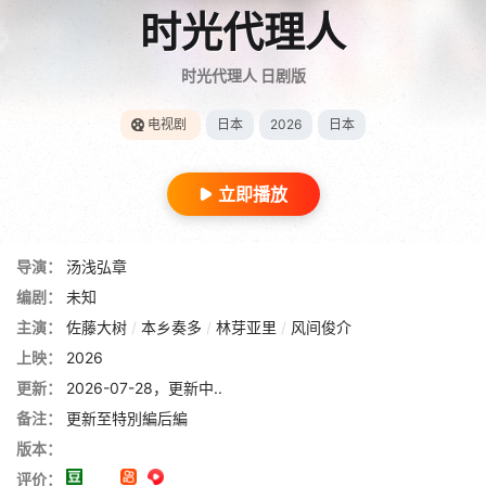
时光代理人
时光代理人 日剧版
电视剧
日本
2026
日本
立即播放
导演：
汤浅弘章
编剧：
未知
主演：
佐藤大树
/
本乡奏多
/
林芽亚里
/
风间俊介
上映：
2026
更新：
2026-07-28，更新中..
备注：
更新至特別編后編
版本：
评价：