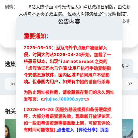
剧情：
B站大热动画《时光代理人》确认改编日剧版，由佐藤
大树与本乡奏多双主演。 佐藤大树饰演经营“时光照相馆”、
拥有潜入照片能力的Toki（对应原版程小时），本乡奏多则
公告内容
饰演冷静理智、负责在外部指挥的Hikaru（...
展开
重要通知：
2026-06-03：因为海外节点账户被破解入
侵，时间大约从2026-04-24开始，加载了一
些恶意脚本，出现” i am not a robot 之类的
选集播放:
切换线路
「虚假验证码木马诈骗 让用户执行手动复制指
令安装恶意软件，国内区域IP访问用户不受影
响。但非国内用户，如果有中招的请自行杀毒
01
02
03
04
05
06
07
为防止网址被拦截，请收藏保存我们的永久网址
选集
发布页：
👉
jujiso.188996.xyz
👈
( 2026-01-20: 因服务器没续费和备份硬盘损
相关推荐
坏，大部分粤语资源失效，现重新开放评论区，
如一些旧粤语资源需要重新上架，可留言评论，
有时间可能恢复),
点击进入【评论分享】页面