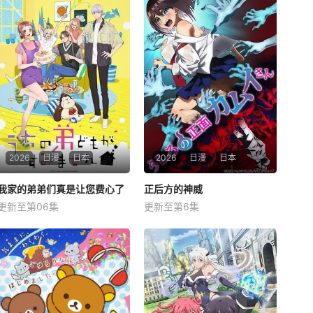
2026
日漫
日本
2026
日漫
日本
我家的弟弟们真是让您费心了
我家的弟弟们真是让您费心了
正后方的神威
正后方的神威
更新至第06集
更新至第6集
大空直美
增田俊树
市道真央
井泽诗织
八代拓
杉田智和
高一结束的春假，糸因为母亲
能看见幽灵的平凡女高中
再婚而搬家。 但让她没想到的
生·志津香，利用容易吸引幽灵
是，竟多了四个弟弟，令她大
的特殊体质，从旁协助知名灵
为震惊！ 虽然她全力想与新家
能力者·神威除灵。 拥有压倒
人打好关系，但长男·源的态度