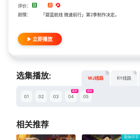
评价：
剧情：
「碧蓝航线 微速前行」第2季制作决定。
立即播放
5
5
选集播放:
WJ线路
RY线路
最新
最新
01
02
03
04
05
相关推荐
简体中字