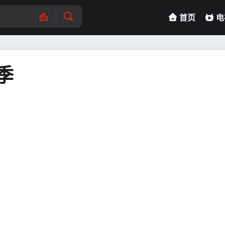
首页
电
季