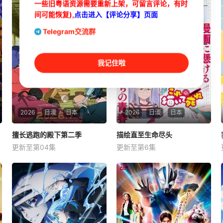
一些旧粤语资源需要重新上架，可留言评论，有时
间可能恢复),
点击进入【评论分享】页面
Telegram交流群
我记住啦
2026
日漫
日本
2026
日漫
日本
擅长逃跑的殿下第二季
擅长逃跑的殿下第二季
描绘直至生命尽头
描绘直至生命尽头
更新至第04集
更新至第6集
结川麻希
矢野妃菜喜
关根明良
早见沙织
日野麻里
仁见纱绫
公元1333年，为武士统治日
女高中生安海相非常喜欢看漫
本奠定基石的镰仓幕府，因其
画，尤其是 ☆野0 的《机器太
所信任的幕臣——足利尊氏的
与狸太》。国文老师手岛斥责
谋反而宣告灭亡。 失去了一
她是浪费生命、声称漫画都是
切、被推入绝望深渊的幕府正
虚构，在没收漫画后，手岛指