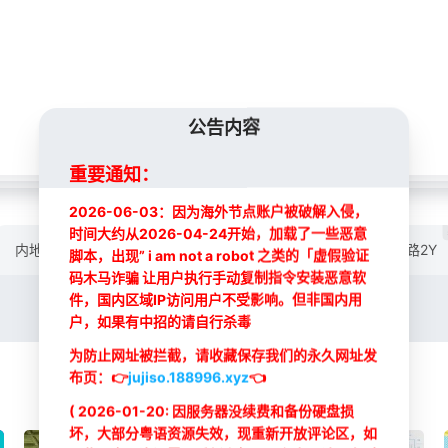
公告内容
重要通知：
2026-06-03：因为海外节点账户被破解入侵，
时间大约从2026-04-24开始，加载了一些恶意
5
5
5
5
内地线路L
DY线路
TY线路
SN线路
线路2Y
脚本，出现” i am not a robot 之类的「虚假验证
码木马诈骗 让用户执行手动复制指令安装恶意软
件，国内区域IP访问用户不受影响。但非国内用
户，如果有中招的请自行杀毒
为防止网址被拦截，请收藏保存我们的永久网址发
布页：
👉
jujiso.188996.xyz
👈
( 2026-01-20: 因服务器没续费和备份硬盘损
坏，大部分粤语资源失效，现重新开放评论区，如