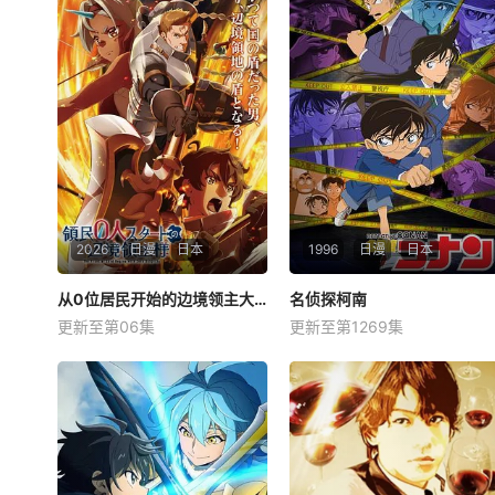
2026
日漫
日本
1996
日漫
日本
从0位居民开始的边境领主大人
从0位居民开始的边境领主大人
名侦探柯南
名侦探柯南
更新至第06集
更新至第1269集
松田健一郎
若山诗音
高山南
山崎和佳奈
神谷明
坂泰斗
工藤新一是全国著名的高中生
因长期在战争中活跃，而被称
侦探，在一次追查黑衣人犯罪
为〝救国英雄〞的男人——迪
团伙时不幸被团伙成员发现，
亚斯。 他所收到的唯一奖励就
击晕后喂了神奇的药水，工藤
只有——广阔的领地。 与生活
新一变回了小孩！新一找到了
在当地的鬼人族少女‧阿尔娜相
经常帮助他的阿笠博士，博士