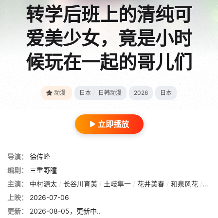
转学后班上的清纯可
爱美少女，竟是小时
候玩在一起的哥儿们
动漫
日本
/
日韩动漫
2026
日本
立即播放
导演：
徐传峰
编剧：
三重野瞳
主演：
中村源太
/
长谷川育美
/
土岐隼一
/
花井美春
/
和泉风花
/
春濑
上映：
2026-07-06
更新：
2026-08-05，更新中..