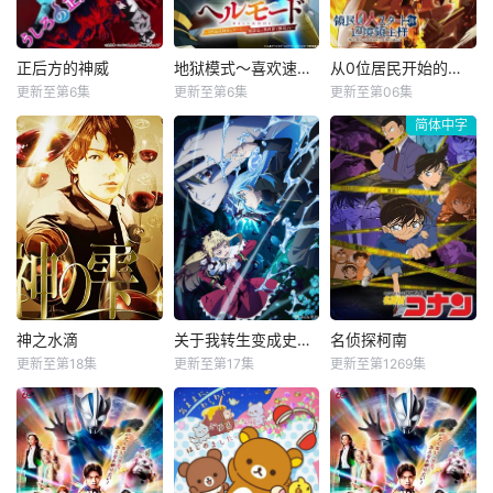
反而宣告灭亡。 失
是浪费生命、声称
震惊！ 虽然她全力
去了一切、被推入
漫画都是虚构，在
想与新家人打好关
绝望深渊的幕府正
没收漫画后，手岛
系，但长男·源的态
正后方的神威
地狱模式～喜欢速通游戏的玩家在废设定异世界无双～第二季
从0位居民开始的边境领主大人
正后方的神威
地狱模式～喜欢速通游戏的玩家在废设定异世界无双～第二季
从0位居民开始的边境领主大人
统继承人——北条
指出漫画产业遭逢
度却异常冷淡⋯ 然
更新至第6集
更新至第6集
更新至第06集
市道真央
田村睦心
松田健一郎
时行，在自称为神
的困境，但安海表
而，在他冷酷的表
简体中字
井泽诗织
饭冢麻结
若山诗音
的神官——诹访赖
示自己确实按照漫
情背后，却能隐隐
杉田智和
畠中祐
坂泰斗
重的手中引导下，
画中描述
窥见
逃离了化为一片火
能看见幽灵的
在无名网络游戏的
因长期在战争中活
海的镰仓……。 在
平凡女高中生·志津
世界中，转生到最
跃，而被称为〝救
逃亡抵达的诹访之
香，利用容易吸引
高难度“地狱模式”
国英雄〞的男人
地，时行与值得信
幽灵的特殊体质，
的前废人玩家少年
——迪亚斯。 他所
赖的伙伴结成了
从旁协助知名灵能
亚莲。没有攻略
收到的唯一奖励就
「逃少党」，并借
力者·神威除灵。 拥
本，没有论坛。连
只有——广阔的领
由「逃跑」与「活
有压倒
练级都是赌上性命
地。 与生活在当地
下去」来克服重重
——面对如此绝望
的鬼人族少女‧阿尔
神之水滴
关于我转生变成史莱姆这档事第四季
名侦探柯南
神之水滴
关于我转生变成史莱姆这档事第四季
名侦探柯南
苦难，逐渐磨练出
的环境，他身为玩
娜相遇后，开始了
更新至第18集
更新至第17集
更新至第1269集
作为率领大军之将
龟梨和也
冈咲美保
高山南
家的本能却为之雀
他作为领主的第二
领的实力。 另一方
佐藤拓也
丰口惠美
山崎和佳奈
跃。 凭借转生时获
人生。
面，在京都的尊氏
内田真礼
前野智昭
神谷明
得的独一无
其权力正稳步扩
&nbsp;世界顶级葡
举办开国祭并与各
工藤新一是全国著
张，而在镰仓，以
萄酒评论家神咲丰
国缔结邦交的魔国
名的高中生侦探，
尊氏之弟——直义