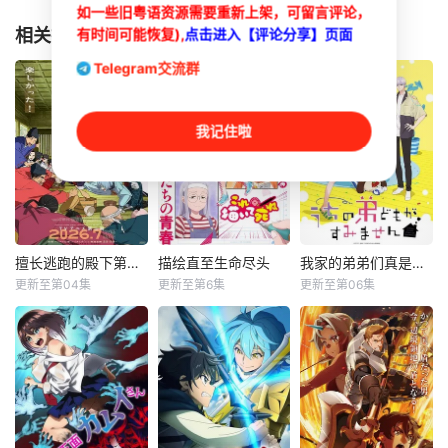
如一些旧粤语资源需要重新上架，可留言评论，
相关推荐
有时间可能恢复),
点击进入【评论分享】页面
Telegram交流群
我记住啦
擅长逃跑的殿下第二季
描绘直至生命尽头
我家的弟弟们真是让您费心了
擅长逃跑的殿下第二季
描绘直至生命尽头
我家的弟弟们真是让您费心了
更新至第04集
更新至第6集
更新至第06集
结川麻希
关根明良
大空直美
矢野妃菜喜
早见沙织
增田俊树
日野麻里
仁见纱绫
八代拓
公元1333年，为武
女高中生安海相非
高一结束的春假，
士统治日本奠定基
常喜欢看漫画，尤
糸因为母亲再婚而
石的镰仓幕府，因
其是 ☆野0 的《机
搬家。 但让她没想
其所信任的幕臣
器太与狸太》。国
到的是，竟多了四
——足利尊氏的谋
文老师手岛斥责她
个弟弟，令她大为