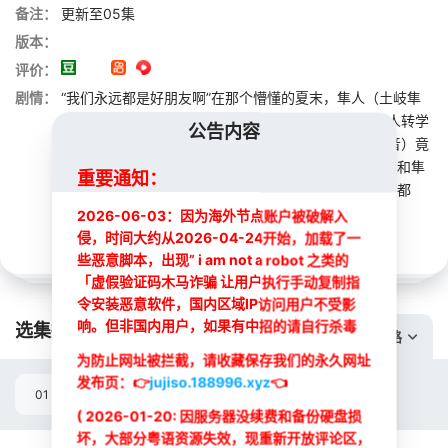
备注：
更新至05集
版本：
评价：
剧情：
“我们永远都是好朋友啊”在那个懵懂的夏末，隼人（土岐隼
一 配音）与最重要的哥们许下了约定。七年后，当隼人转学
公告内容
到都市高中时，重逢的青梅竹马春希（长谷川育美 配音）竟
出落成清纯可人的美少女。被称作高岭之花的春希，在和隼
重要通知：
人独处时就会用从前的亲昵方式对他展露笑颜。乡村与都
市，少年与少女，成长的心灵与身体，纵...
展开
2026-06-03：因为海外节点账户被破解入
侵，时间大约从2026-04-24开始，加载了一
些恶意脚本，出现” i am not a robot 之类的
「虚假验证码木马诈骗 让用户执行手动复制指
令安装恶意软件，国内区域IP访问用户不受影
响。但非国内用户，如果有中招的请自行杀毒
选集播放:
切换线路
为防止网址被拦截，请收藏保存我们的永久网址
最新
最新
发布页：
👉
jujiso.188996.xyz
👈
01
02
03
04
05
( 2026-01-20: 因服务器没续费和备份硬盘损
坏，大部分粤语资源失效，现重新开放评论区，
选集