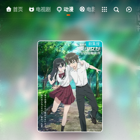
首页
电视剧
全部影片
动漫
电影
其他
资
剧集搜