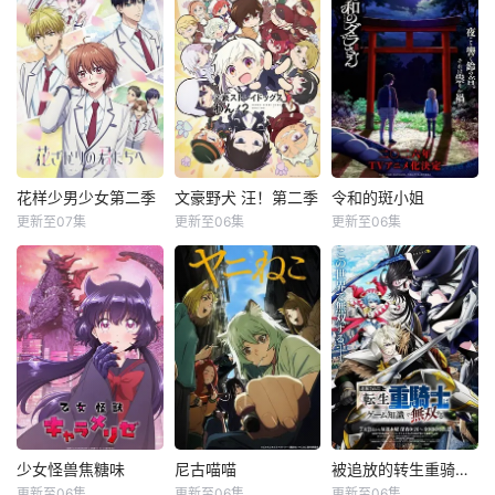
菲鲁兹·蓝
入野自由
大久保瑠美
既无法继承领地，
为“蓝
画中描述
又不擅长
前世身为社畜的里
2025年，世界各处
转生到乙女游
昂，转生到了某款
惊现古墓，获得墓
戏世界成为圣女
剑与魔法题材的乙
中“宝物”之人便能
（女主角）的赛蕾
女游戏世界。 这个
获得先人的异能，
丝蒂。她的使命是
世界奉行女尊男
全世界为获得宝物
与各路美男子相
卑，他手中仅剩的
而疯狂。无往不利
恋，并携手击败魔
依仗，就是前世被
盗墓者徐浩钧，在
王。然而，由于赛
妹妹逼着通关这款
一次任务中落入陷
蕾丝蒂是个从未玩
花样少男少女第二季
文豪野犬 汪！第二季
令和的斑小姐
花样少男少女第二季
文豪野犬 汪！第二季
令和的斑小姐
游戏积攒下来的游
阱，不幸丧命。然
过乙女游戏的门外
更新至07集
更新至06集
更新至06集
梅原裕一郎
宫野真守
田村睦心
戏情报。里昂靠着
而他带着前世的记
汉，命运的齿轮开
福山润
细谷佳正
寺杣昌纪
这份攻略知识，想
忆，回到了一切开
始错位！这个只对
内山昂辉
樱井孝宏
津田美波
方设法在这个不讲
始的地方。虽然失
女仆工作感兴趣的
道理的世界艰难求
去了宝物，却获得
少女彻底无视
在第二季中，
欢迎来到以虚构都
在某个古老村落的
生。 原作里本该是
了“系统”。这是重
通过修学旅行和舞
市「横滨」为舞
遗址深处，那一片
坐拥一众帅哥的女
启的新生，还是命
会等在原作中广受
台，一众如同疯跑
禁止入内的区域
主角奥莉薇亚、注
运的捉弄。在系统
欢迎的篇章，细腻
乱咬、四处乱窜的
里，存在着被口口
定沦为欺压女主的
加持下，这一世徐
地描绘了瑞稀、佐
迷途犬们，热热闹
相传为“窥之生厄、
反派千金安洁莉
浩钧能否告别蝼蚁
野、中津三人之间
闹、鸡飞狗跳的日
亵之招祟”的“不可
卡，都和里昂缔结
的人生，登上王之
的情感发展。此
常世界！
触碰之
了深厚友情。即便
宝座？
外，佐野的弟弟·
少女怪兽焦糖味
尼古喵喵
被追放的转生重骑士用游戏知识开无双
少女怪兽焦糖味
尼古喵喵
被追放的转生重骑士用游戏知识开无双
不断被抢占了女主
森，以及身为专业
更新至06集
更新至06集
更新至06集