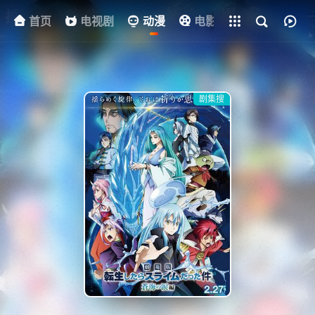
首页
电视剧
全部影片
动漫
电影
其他
资
剧集搜