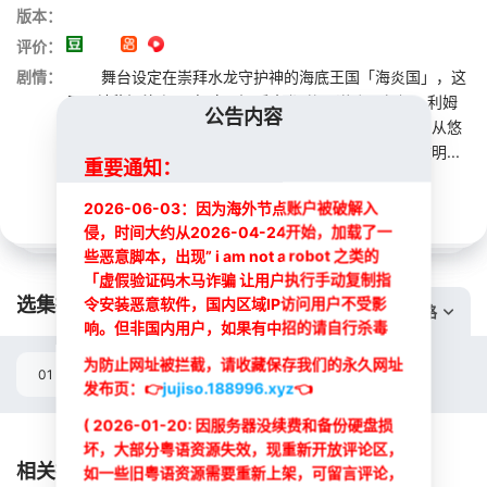
版本：
评价：
剧情：
舞台设定在崇拜水龙守护神的海底王国「海炎国」，这
里因神秘污染和“强行唤醒沉睡水龙”的阴谋陷入危机。利姆
公告内容
露一行人原本是来海岛度假，却被卷入这场深海危机，从悠
闲摸鱼被迫营业，潜入苍海深处揭开阴谋、阻止海底文明...
重要通知：
展开
2026-06-03：因为海外节点账户被破解入
侵，时间大约从2026-04-24开始，加载了一
些恶意脚本，出现” i am not a robot 之类的
「虚假验证码木马诈骗 让用户执行手动复制指
选集播放:
令安装恶意软件，国内区域IP访问用户不受影
切换线路
响。但非国内用户，如果有中招的请自行杀毒
为防止网址被拦截，请收藏保存我们的永久网址
01
发布页：
👉
jujiso.188996.xyz
👈
( 2026-01-20: 因服务器没续费和备份硬盘损
选集
坏，大部分粤语资源失效，现重新开放评论区，
相关推荐
如一些旧粤语资源需要重新上架，可留言评论，