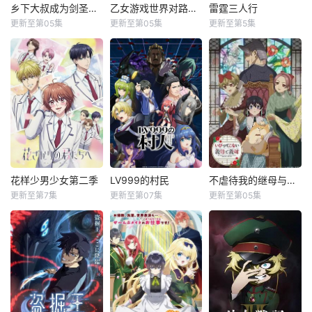
雷尔打造的 “秘密
联谊会上，他原本
乡下大叔成为剑圣第二季
乙女游戏世界对路人角色很不友好第二季
雷霆三人行
乡下大叔成为剑圣第二季
乙女游戏世界对路人角色很不友好第二季
雷霆三人行
密室”。 围绕这间
盯上的女生，心里
更新至第05集
更新至第05集
更新至第5集
东山奈央
大冢刚央
铃代纱弓
密室的下落，各国
竟然也爱慕着冴，
斋藤千和
市之濑加那
川井田夏海
使者络绎不绝地前
这让明仁的烦躁感
平田广明
菲鲁兹·蓝
秋山绘理
往博雷托的神学院
彻底达到顶点。 就
鲁瑟因。 人群之
在这时，明仁在酒
乡下剑术师范
前世身为社畜的里
《雷霆三人行》讲
中，也有已成为卢
店街区撞见冴正和
贝里尔·加德南特。
昂，转生到了某款
述了三个青梅竹马
纳专属魔法导师的
一名男子发生争
如今，他作为
剑与魔法题材的乙
的挚友拼命寻找失
克伦的身影。
执。 平日里高冷自
骑士团的特别指导
女游戏世界。 这个
踪少女的故事。本
持的冴此刻全然卸
官，同时担任孤儿
世界奉行女尊男
剧集围绕着平凡的
下防备、破绽百
的监护人，渐渐习
卑，他手中仅剩的
中学生平太郎和两
出，被这般模样撩
惯了在首都的生
依仗，就是前世被
个好友燕和广志展
动情绪的明仁，一
活。 然而，周
妹妹逼着通关这款
开，三人被称为“小
花样少男少女第二季
LV999的村民
不虐待我的继母与继姐
花样少男少女第二季
LV999的村民
不虐待我的继母与继姐
把强行将冴推倒在
围的环境却不允许
游戏积攒下来的游
不点三人组”。平太
更新至第7集
更新至第07集
更新至第05集
地，可冴接下来超
梅原裕一郎
猪股慧士
铃木日菜
鲸
贝里尔安享太平。
戏情报。里昂靠着
郎开朗活泼的妹妹
乎预想的反应，瞬
福山润
东山奈央
芹泽优
在钻研魔法的
这份攻略知识，想
双叶突然失踪，彻
间让明仁彻底失去
内山昂辉
江头宏哉
教育机构中。
方设法在这个不讲
底改变了他们的生
某个名门望族
了克制 ——！？
在耸立着
道理的世界艰难求
活。
在第二季中，
剑与魔法的世
的庶女——中村美
生。 原作里本该是
通过修学旅行和舞
界——艾斯克里
冶，原本与母亲两
坐拥一众帅哥的女
会等在原作中广受
亚。在这个世界
人过着虽清贫却幸
主角奥莉薇亚、注
欢迎的篇章，细腻
里，人们生来就背
福的生活。然而有
定沦为欺压女主的
地描绘了瑞稀、佐
负着等级与既定使
一天，她深爱的母