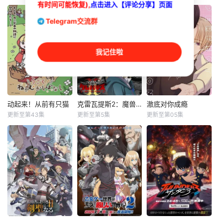
有时间可能恢复),
点击进入【评论分享】页面
繁/简体中字
Telegram交流群
我记住啦
动起来！从前有只猫
克雷瓦提斯2：魔兽之王与虚伪的勇者传承
澈底对你成瘾
动起来！从前有只猫
克雷瓦提斯2：魔兽之王与虚伪的勇者传承
澈底对你成瘾
更新至第43集
更新至第5集
更新至第05集
青山吉能
白石晴香
阿座上洋平
下野纮
田村睦心
齐藤壮马
植田佳奈
中村悠一
“我喜欢你这张脸，
暂无简介
勇者艾莉西亚斩杀
毕竟长得也太好看
了多雷尔将军，海
了吧。” 明仁是个
登与博雷托两国的
颜控、私生活风流
战争就此落幕。 在
不羁的大学生，偏
包含艾斯琳在内的
偏看不顺眼长相貌
三国会谈中，众人
美、却总是一副高
争执的焦点，是多
冷疏离模样的冴。