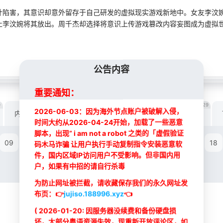
计陷害，其意识却意外留存于自己研发的虚拟现实游戏新地中。女友李汶
李汶婉将其放出。周千杰却选择将意识上传游戏篡改内容妄图成为虚拟世界
公告内容
重要通知：
0
30
30
30
29
2026-06-03：因为海外节点账户被破解入侵，
内地线路L
内地线路IK
DY线路
内地线路B
时间大约从2026-04-24开始，加载了一些恶意
脚本，出现” i am not a robot 之类的「虚假验证
09
10
11
12
13
14
15
16
17
18
码木马诈骗 让用户执行手动复制指令安装恶意软
件，国内区域IP访问用户不受影响。但非国内用
户，如果有中招的请自行杀毒
为防止网址被拦截，请收藏保存我们的永久网址发
布页：
👉
jujiso.188996.xyz
👈
( 2026-01-20: 因服务器没续费和备份硬盘损
坏，大部分粤语资源失效，现重新开放评论区，如