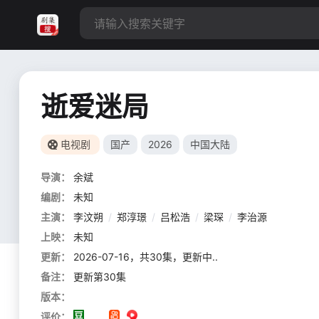
逝爱迷局
电视剧
国产
2026
中国大陆
导演：
余斌
编剧：
未知
主演：
李汶朔
/
郑淳璟
/
吕松浩
/
梁琛
/
李治源
上映：
未知
更新：
2026-07-16，共30集，更新中..
备注：
更新第30集
版本：
评价：