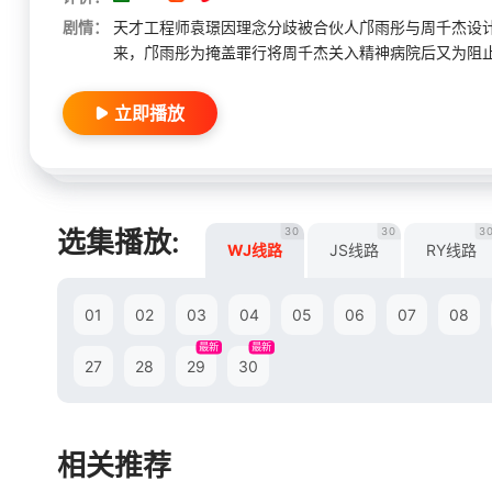
剧情：
天才工程师袁璟因理念分歧被合伙人邝雨彤与周千杰设
来，邝雨彤为掩盖罪行将周千杰关入精神病院后又为阻止
立即播放
30
30
3
选集播放:
WJ线路
JS线路
RY线路
01
02
03
04
05
06
07
08
最新
最新
27
28
29
30
相关推荐