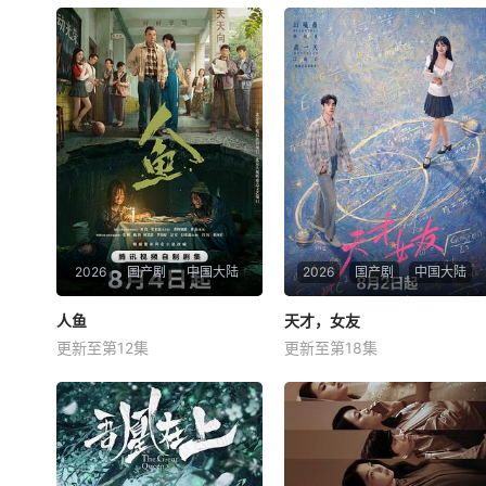
2026
国产剧
中国大陆
2026
国产剧
中国大陆
人鱼
人鱼
天才，女友
天才，女友
更新至第12集
更新至第18集
刘孜
胡一天
田曦薇
厉嘉琪
就读于职业中学培训部的花季
根据素光同同名小说改编。江
女生苏琳（黄杨钿甜 饰），虽
逾白长大以后，林知夏忽然对
自小被父母忽视，在艰苦环境
他说：“江逾白，我喜欢你，
中长大，但她始终刻苦学习，
哲学和生物学意义上的喜
憧憬未来。为此，苏琳苦练口
欢。”那个夜晚，他脸颊微