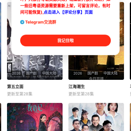
一些旧粤语资源需要重新上架，可留言评论，有时
间可能恢复),
点击进入【评论分享】页面
Telegram交流群
我记住啦
2026
国产剧
中国大陆
2026
国产剧
中国大陆
第五立面
第五立面
江海潮生
江海潮生
更新至第28集
更新至第28集
张陆
奚望
鲁佳妮
臧金生
焦刚
海一天
该剧围绕四位建筑师展开，讲
本剧讲述了状元实业家张謇创
述了他们在中意合作项目中面
办大生企业，实业报国的故
对专业挑战与境外竞争，通过
事。甲午战争后，国家蒙羞，
创新实践实现本土设计理念突
张謇虽高中状元，却渴望寻求
破的故事。
强国之路。他毅然弃政从商，