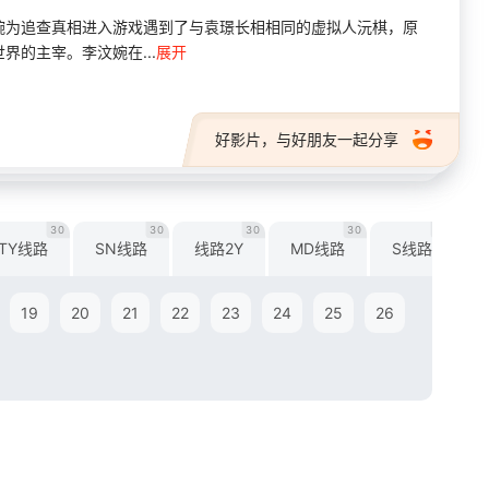
婉为追查真相进入游戏遇到了与袁璟长相相同的虚拟人沅棋，原
的主宰。李汶婉在...
展开
好影片，与好朋友一起分享
30
30
30
30
30
TY线路
SN线路
线路2Y
MD线路
S线路
19
20
21
22
23
24
25
26