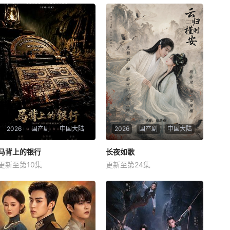
2026
国产剧
中国大陆
2026
国产剧
中国大陆
马背上的银行
马背上的银行
长夜如歌
长夜如歌
更新至第10集
更新至第24集
王全有
杜志国
郑卫莉
刘尚麟
张景昀
俐乐
抗战期间，日伪政府强行推
讲述了黎安城大郡主棠溪槿与
广、使用由“中国准备银行”发
烈云峥之间曲折动人的情感，
行的伪钞货币。根据党中央指
以及他们在复杂局势中坚守初
示，高景波、徐邵梁、孙希光
心、勇敢面对困难的爱情故
和黄鹰等人开始筹备建立冀南
事。通过剧中主人公在成长的