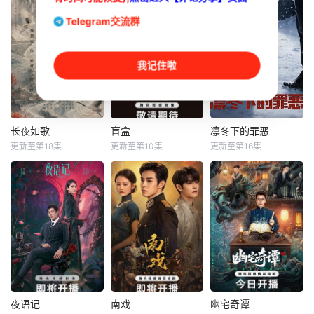
Telegram交流群
我记住啦
长夜如歌
盲盒
凛冬下的罪恶
长夜如歌
盲盒
凛冬下的罪恶
更新至第18集
更新至第10集
更新至第16集
刘尚麟
张景昀
于雯
何磊
张睿
俐乐
吴昊宸
五个相互独立，又
讲述了黎安城大郡
彼此呼应的故事
本剧讲述了90年代
主棠溪槿与烈云峥
——用一场精心策
末，怒河市刑侦支
之间曲折动人的情
划的“夏令营”完成
队在无普及监控、
感，以及他们在复
复仇的受害者；临
无DNA鉴定技术的
杂局势中坚守初
终前与遗憾和解的
支持下，通过摸
心、勇敢面对困难
“无用之人”；共享
排、勘查等传统刑
的爱情故事。通过
同一具躯体的人格
侦手段，接连破获
剧中主人公在成长
“刮刮乐”；病床前
数起重案要案的艰
的道路上，经历复
不离不弃的“紧急联
难过程。案件设计
夜语记
南戏
幽宅奇谭
夜语记
南戏
幽宅奇谭