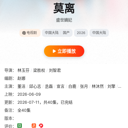
莫离
盛世嫡妃
电视剧
中国大陆
/
国产
2026
中国大陆
立即播放
导演：
林玉芬
/
梁胜权
/
刘智君
编剧：
赵娜
主演：
董洁
/
邱心志
/
丞磊
/
宣言
/
白鹿
/
张月
/
林沐然
/
刘擎
/
蔡正
上映：
2026-06-09
更新：
2026-07-11，共40集，已完结
备注：
全40集
版本：
评价：