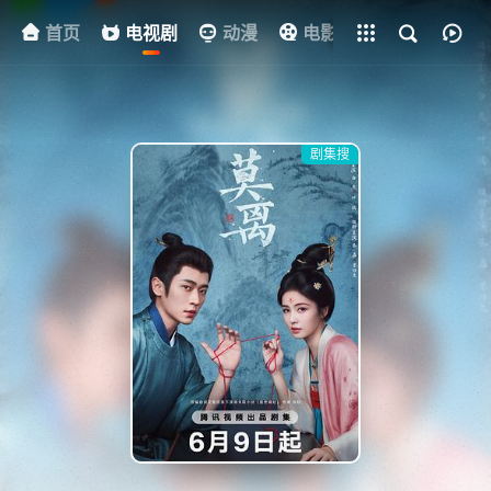
首页
电视剧
全部影片
动漫
电影
其他
资
剧集搜