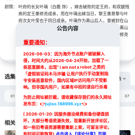
剧情：
叶府的长女叶璃（白鹿 饰），嫁去破败的定王府，和双腿残
疾的定王墨修尧成亲，而在叶璃出嫁当日，黎王墨景黎与叶
府次女叶莹也于同日成亲。叶璃作为离山后人，曾被封在山
中八年，婚后她表面无事，实则暗中谋划，将当年加害离山
公告内容
的官员一一除去。在此过程中遭到了同为复仇的定王墨修尧
的怀疑，两人各自发力，在表面平静的湖水...
展开
重要通知：
2026-06-03：因为海外节点账户被破解入
侵，时间大约从2026-04-24开始，加载了一
些恶意脚本，出现” i am not a robot 之类的
「虚假验证码木马诈骗 让用户执行手动复制指
选集播放:
切换线路
令安装恶意软件，国内区域IP访问用户不受影
响。但非国内用户，如果有中招的请自行杀毒
01
02
03
04
05
06
07
为防止网址被拦截，请收藏保存我们的永久网址
发布页：
👉
jujiso.188996.xyz
👈
选集
( 2026-01-20: 因服务器没续费和备份硬盘损
坏，大部分粤语资源失效，现重新开放评论区，
相关推荐
如一些旧粤语资源需要重新上架，可留言评论，
有时间可能恢复),
点击进入【评论分享】页面