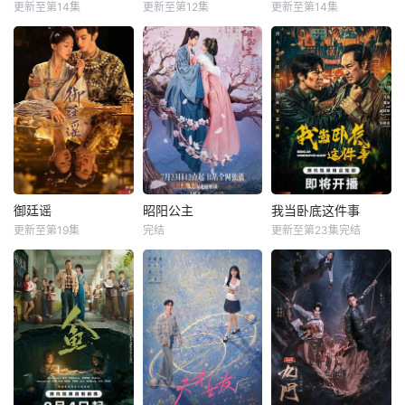
杂的人物关系和情
络人”；产后抑郁中
采用 “积案牵现案”
更新至第14集
更新至第12集
更新至第14集
鹤男
李牧芸
张景昀
朱娅
应灏铭
感变化，无论命运
自我摧毁的“影后
模式，以粗粝的90
李汶翰
肖东昊
如何捉弄，真正
年代质感为基调
军阀混战的民国奉
2025年7月网络剧
城，玉佛头离奇失
民国时期，江淮与
备案 当代 都市
窃，戏班主横尸戏
迅哥组成说书班
海南越酷文化传媒
台，将冷血少帅许
子，偶遇“白天人住
有限公司
又安与昆曲名伶荣
屋，晚上鬼占房”的
筱楠推向不死不休
阴阳宅，江淮被掳
的对立绝境。而他
走配“阴婚”。他与
们不知，对方正是
女探长穆英搭档，
自己苦寻多年的患
侦破阎王娶亲、五
难“兄弟”。富商之
鬼运财、木偶杀
御廷谣
昭阳公主
我当卧底这件事
御廷谣
昭阳公主
我当卧底这件事
女江春儿，本与许
人、花妖勾魂、吊
更新至第19集
完结
更新至第23集完结
吴谨言
陈哲远
林小宅
孔雪儿
冯雷
梓越
又安定有婚约，却
灯行刺、古井索命
梁永棋
李宏毅
高梓添
钟情于
的凶宅奇案。
改编自行烟烟的同
改编自青帷在晋江
程序员李文刻意接
名小说。孟廷辉，
文学城的小说《平
近顾婷，利用顾炎
大平王朝有史以来
阳公主》。
女儿奴的属性，请
个以女子进士科三
求老炮儿顾炎带自
元及第入翰林院的
己用程序员身份卧
奇女子。十年前的
底电诈集团以求查
她被他从死人堆里
出未婚妻离奇死亡