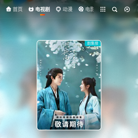
首页
电视剧
全部影片
动漫
电影
其他
资
剧集搜