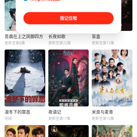
我记住啦
吾凰在上之凤御四方
长夜如歌
盲盒
吾凰在上之凤御四方
长夜如歌
盲盒
更新至第8集
更新至第22集
更新至第13集
赵一博
邓孝慈
刘尚麟
张景昀
于雯
姜贞羽
俐乐
五个相互独立，又
改编自快看漫画作
讲述了黎安城大郡
彼此呼应的故事
者嗷小泽的独家连
主棠溪槿与烈云峥
——用一场精心策
载漫画《吾凰在
之间曲折动人的情
划的“夏令营”完成
上》。 现代少
感，以及他们在复
复仇的受害者；临
女奚圆（姜贞羽
杂局势中坚守初
终前与遗憾和解的
饰）因意外踏入玄
心、勇敢面对困难
“无用之人”；共享
机界，继而卷入虎
的爱情故事。通过
同一具躯体的人格
云国内乱的漩涡，
剧中主人公在成长
“刮刮乐”；病床前
身陷重重危机，而
的道路上，经历复
不离不弃的“紧急联
凛冬下的罪恶
夜语记
米良与麦青
凛冬下的罪恶
夜语记
米良与麦青
在一次次险象环生
杂的人物关系和情
络人”；产后抑郁中
完结
更新至第17集
更新至第15集
何磊
张睿
鹤男
李牧芸
来喜
瑛子
中，奚圆的真实身
感变化，无论命运
自我摧毁的“影后
吴昊宸
李汶翰
赵波
份逐渐浮出水面，
如何捉弄，真正
她体内的凤