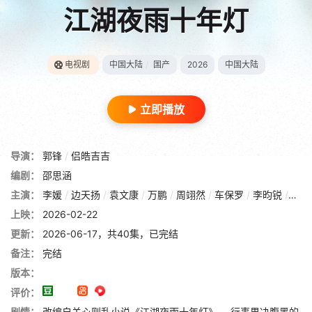
江湖夜雨十年灯
电视剧
中国大陆
/
国产
2026
中国大陆
立即播放
导演：
郭锋
/
侣皓吉吉
编剧：
邵思涵
主演：
李媛
/
边天扬
/
袁文康
/
万鹏
/
周翊然
/
车保罗
/
李昀锐
/
卢杉
上映：
2026-02-22
更新：
2026-06-17，共40集，已完结
备注：
完结
版本：
评价：
剧情：
改编自关心则乱小说《江湖夜雨十年灯》。 行事果决腹黑的