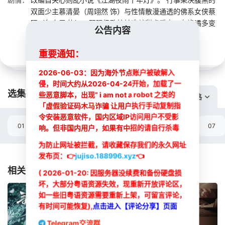
双面少主慕清晏（周翊然 饰）与性情散漫通透的佛系女侠蔡
昭（包上恩 饰），双强极致拉扯造就甜虐爱恋。在诡谲多变
公告内容
的江湖中，二人携手撕破武林众生“假面”...
重要通知：
2026-06-03：因为海外节点账户被破解入
侵，时间大约从2026-04-24开始，加载了一
选集播放:
些恶意脚本，出现” i am not a robot 之类的
切换线路
「虚假验证码木马诈骗 让用户执行手动复制指
令安装恶意软件，国内区域IP访问用户不受影
01
02
03
04
05
06
07
响。但非国内用户，如果有中招的请自行杀毒
为防止网址被拦截，请收藏保存我们的永久网址
选集
发布页：
👉
jujiso.188996.xyz
👈
相关推荐
( 2026-01-20: 因服务器没续费和备份硬盘损
坏，大部分粤语资源失效，现重新开放评论区，
如一些旧粤语资源需要重新上架，可留言评论，
有时间可能恢复),
点击进入【评论分享】页面
Telegram交流群