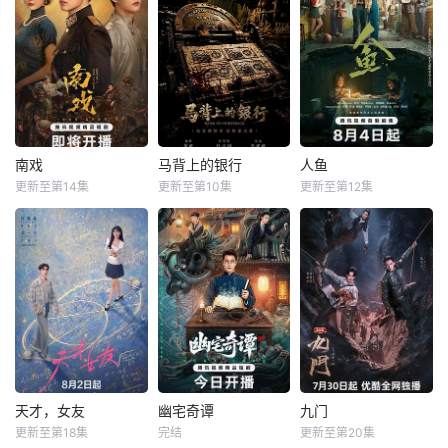
本剧讲述了90年代
2025年7月网络剧
一根网线连接了中
末，怒河市刑侦支
备案 当代 都市
国鹿鸣村和英国牛
队在无普及监控、
海南越酷文化传媒
津，麦香通过视频
无DNA鉴定技术的
有限公司
向米良宣告：婚不
支持下，通过摸
结了。鹿鸣村开了
排、勘查等传统刑
锅，村民大骂麦香
侦手段，接连破获
是叛徒。麦香是婚
数起重案要案的艰
前体检查出不孕
难过程。案件设计
症，从此走上虐心
南戏
马背上的银行
人鱼
南戏
马背上的银行
人鱼
采用 “积案牵现案”
旅途。米良火速回
更新至第14集
更新至第10集
更新至第12集
张景昀
王全有
杜志国
刘孜
模式，以粗粝的90
国，麦香有苦说不
郑卫莉
年代质感为基调
出。米良不再相信
军阀混战的民国奉
就读于职业中学培
情感，空虚
城，玉佛头离奇失
抗战期间，日伪政
训部的花季女生苏
窃，戏班主横尸戏
府强行推广、使用
琳（黄杨钿甜
台，将冷血少帅许
由“中国准备银行”
饰），虽自小被父
又安与昆曲名伶荣
发行的伪钞货币。
母忽视，在艰苦环
筱楠推向不死不休
根据党中央指示，
境中长大，但她始
的对立绝境。而他
高景波、徐邵梁、
终刻苦学习，憧憬
们不知，对方正是
孙希光和黄鹰等人
未来。为此，苏琳
自己苦寻多年的患
开始筹备建立冀南
苦练口语并争取到
难“兄弟”。富商之
银行，手艺人张宝
了英文朗诵剧中小
天才，女友
幽宅奇谭
九门
天才，女友
幽宅奇谭
九门
女江春儿，本与许
田在共产党人的感
美人鱼的角色，却
更新至第18集
完结
更新至第20集
胡一天
田曦薇
朱娅
应灏铭
陈瑶
李乃文