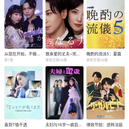
在美容诊所高
山野海
本首个护
强度工作、身心俱
本作改编自同名漫
疲的星野绿（桥本
主妇花惠（中村百
画，是一部以处于
环奈 饰），因诊所
合香 饰）与丈夫弘
上下级关系的文原
突然倒闭而失业。
树（佐野玲於 饰）
一良与东庆伊为中
在哥哥的建议下，
及4岁女儿看似幸
心，讲述这两个笨
她来到已故祖母留
福，却面临着丧偶
拙之人寻觅属于自
下的海边别墅，开
式育儿与长达5年
己幸福历程的爱情
启了一段治愈身心
的“
故事。一良因过去
的“人生假期”。
的心理创伤而避免
从现在开始，不做朋友了吧
致亲爱的丈夫~完美妻子的谎言~
晚酌的流派5：夏篇
从现在开始，不做朋友了吧
致亲爱的丈夫~完美妻子的谎言~
晚酌的流派5：夏篇
在这里，她遇到
与他人深交，庆伊
第7集
更新至第06集
更新至第06集
冈本夏美
田中丽奈
栗山千明
了神秘别墅管理人
也自认不会对人产
泽村玲
古川雄大
武田航平
西上
生恋爱感情，过着
辻凪子
与恋爱无缘的生
在公关公司工作的
聚焦于一对结
活。身为社会人尊
27岁女性柴崎希麻
婚10年、在外人眼
本剧讲述的是不动
敬一良的庆伊，以
里性格开朗直率，
中完美无瑕的恩爱
产公司营业员伊泽
电影这一共同爱好
却因与历任男友在
夫妻。丈夫是节目
美幸（栗山千明
为契机，开始与他
性生活的不合而深
的王牌主持，妻子
饰）围绕“如何在一
共度工作以外的时
陷情感创伤。 面对
则是打理他演艺事
天结束时把酒喝得
间。庆伊本未意识
身边朋友接连结婚
务的个人事
最美味”这一人生信
到关系会更进一
的焦虑，她向相识
条，展开的日常奋
步，然而某日，借
于大学、如今又是
斗。她将工作以外
直到T恤干透
夫妇与16岁～疯狂的邻居～
律政节拍：逆转法庭
直到T恤干透
夫妇与16岁～疯狂的邻居～
律政节拍：逆转法庭
着酒劲的一良向他