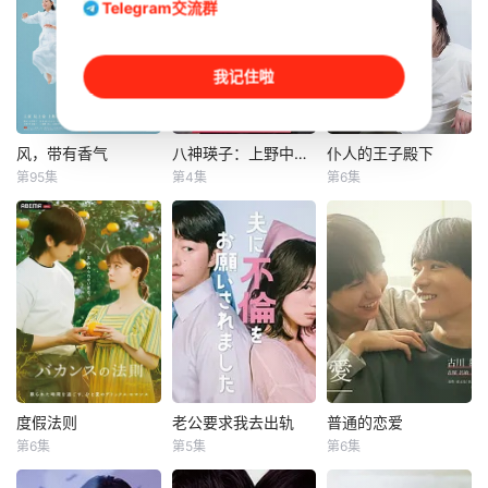
Telegram交流群
我记住啦
风，带有香气
八神瑛子：上野中央署组织犯罪对策课
仆人的王子殿下
风，带有香气
八神瑛子：上野中央署组织犯罪对策课
仆人的王子殿下
第95集
第4集
第6集
见上爱
黑木美沙
濑户利树
上坂树里
山中聪
水野美纪
藤林泰也
本剧以田中光著作
社长之子、文武双
《明治的南丁格尔
全、校内站在金字
大关和物语》为原
塔顶端的五藤直也
案，取材自日本首
（小川饰），以及
位专业女护士大关
每天被他使唤来使
和与铃木雅的真实
唤去、身处底层阴
经历，描绘了她们
角的高明
推动护士注册制
度假法则
老公要求我去出轨
普通的恋爱
度假法则
老公要求我去出轨
普通的恋爱
度、设立派出看护
第6集
第5集
第6集
桥本环奈
滨津隆之
古川雄辉
妇会协助防疫的历
佐野玲於
长野凌大
程。 明治18年，日