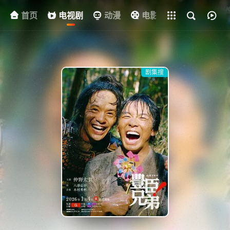
首页
电视剧
全部影片
动漫
电影
其他
资
剧集搜