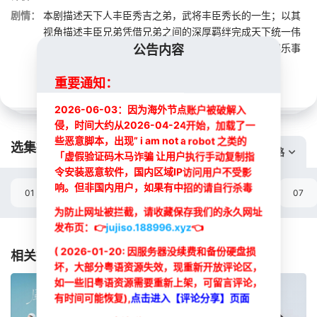
剧情：
本剧描述天下人丰臣秀吉之弟，武将丰臣秀长的一生；以其
视角描述丰臣兄弟凭借兄弟之间的深厚羁绊完成天下统一伟
业的奇迹，另外也动态地描绘战国时代的丰富多彩的娱乐事
公告内容
迹！
重要通知：
2026-06-03：因为海外节点账户被破解入
侵，时间大约从2026-04-24开始，加载了一
些恶意脚本，出现” i am not a robot 之类的
选集播放:
切换线路
「虚假验证码木马诈骗 让用户执行手动复制指
令安装恶意软件，国内区域IP访问用户不受影
响。但非国内用户，如果有中招的请自行杀毒
01
02
03
04
05
06
07
为防止网址被拦截，请收藏保存我们的永久网址
选集
发布页：
👉
jujiso.188996.xyz
👈
( 2026-01-20: 因服务器没续费和备份硬盘损
相关推荐
坏，大部分粤语资源失效，现重新开放评论区，
如一些旧粤语资源需要重新上架，可留言评论，
有时间可能恢复),
点击进入【评论分享】页面