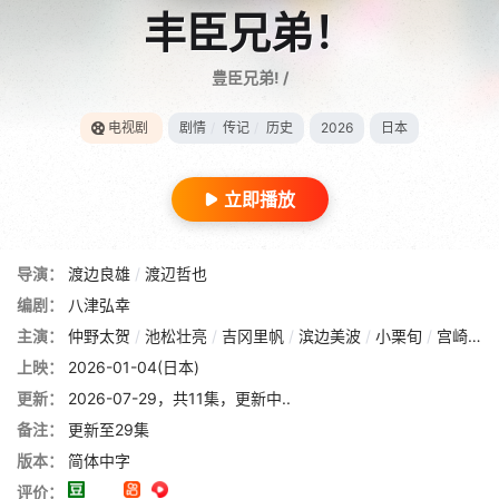
丰臣兄弟！
豊臣兄弟! /
电视剧
剧情
/
传记
/
历史
2026
日本
立即播放
导演：
渡边良雄
/
渡辺哲也
编剧：
八津弘幸
主演：
仲野太贺
/
池松壮亮
/
吉冈里帆
/
滨边美波
/
小栗旬
/
宫崎葵
/
上映：
2026-01-04(日本)
更新：
2026-07-29，共11集，更新中..
备注：
更新至29集
版本：
简体中字
评价：