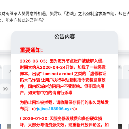
国财阀继承人樊霄意外相遇。樊霄以「游戏」之名强制追求游书朗，却在
恋，能走向彼此的吾岸吗？
公告内容
重要通知：
2026-06-03：因为海外节点账户被破解入侵，
时间大约从2026-04-24开始，加载了一些恶意
6
16
16
16
15
内地线路L
内地线路IK
DY线路
内地线路B
脚本，出现” i am not a robot 之类的「虚假验证
码木马诈骗 让用户执行手动复制指令安装恶意软
最新
最新
件，国内区域IP访问用户不受影响。但非国内用
09
10
11
12
13
14
15
户，如果有中招的请自行杀毒
为防止网址被拦截，请收藏保存我们的永久网址发
布页：
👉
jujiso.188996.xyz
👈
( 2026-01-20: 因服务器没续费和备份硬盘损
坏，大部分粤语资源失效，现重新开放评论区，如