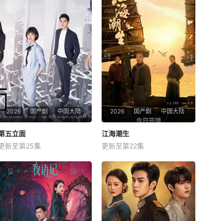
2026
国产剧
中国大陆
2026
国产剧
中国大陆
第五立面
第五立面
江海潮生
江海潮生
更新至第25集
更新至第22集
张陆
奚望
鲁佳妮
臧金生
焦刚
海一天
该剧围绕四位建筑师展开，讲
本剧讲述了状元实业家张謇创
述了他们在中意合作项目中面
办大生企业，实业报国的故
对专业挑战与境外竞争，通过
事。甲午战争后，国家蒙羞，
创新实践实现本土设计理念突
张謇虽高中状元，却渴望寻求
破的故事。
强国之路。他毅然弃政从商，
殚精竭虑，创办了中国第一家