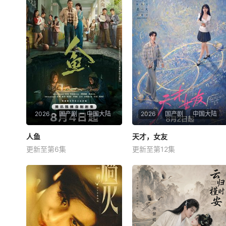
2026
国产剧
中国大陆
2026
国产剧
中国大陆
人鱼
人鱼
天才，女友
天才，女友
更新至第6集
更新至第12集
刘孜
胡一天
田曦薇
厉嘉琪
就读于职业中学培训部的花季
根据素光同同名小说改编。江
女生苏琳（黄杨钿甜 饰），虽
逾白长大以后，林知夏忽然对
自小被父母忽视，在艰苦环境
他说：“江逾白，我喜欢你，
中长大，但她始终刻苦学习，
哲学和生物学意义上的喜
憧憬未来。为此，苏琳苦练口
欢。”那个夜晚，他脸颊微
语并争取到了英文朗诵剧中小
热，还听见自己加速的心跳