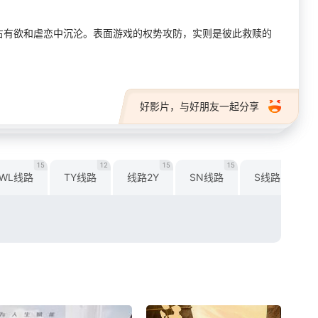
占有欲和虐恋中沉沦。表面游戏的权势攻防，实则是彼此救赎的
好影片，与好朋友一起分享
15
12
15
15
16
WL线路
TY线路
线路2Y
SN线路
S线路