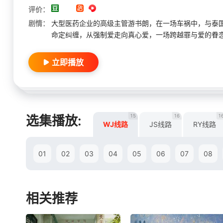
评价：
剧情：
大型医药企业的高级主管游书朗，在一场车祸中，与泰
命定纠缠，从强制爱走向真心爱，一场跨越罪与爱的眷
立即播放
15
16
1
选集播放:
WJ线路
JS线路
RY线路
01
02
03
04
05
06
07
08
相关推荐