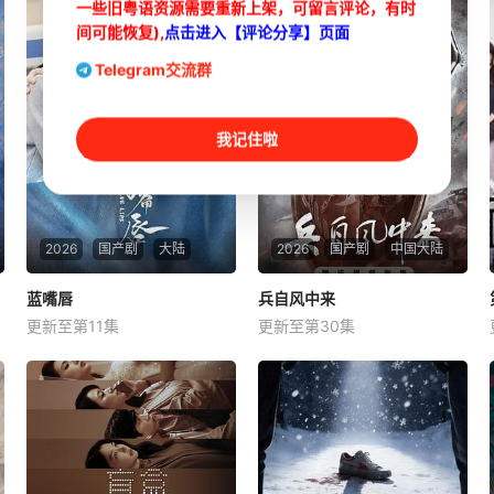
一些旧粤语资源需要重新上架，可留言评论，有时
间可能恢复),
点击进入【评论分享】页面
Telegram交流群
我记住啦
2026
国产剧
大陆
2026
国产剧
中国大陆
蓝嘴唇
蓝嘴唇
兵自风中来
兵自风中来
更新至第11集
更新至第30集
魏林嶼
藍劭澐
欧豪
侯勇
李幼斌
改编自夏子煦的小说《蓝
该剧讲述了在396旅与陆军步
嘴唇》。
兵学院联合举办的小型军事演
习中，郭子剑因不满演习流于
形式，假传指令要求真打实
抗，虽引发哗然，却获赏识调
任396旅一营营长。他激发官