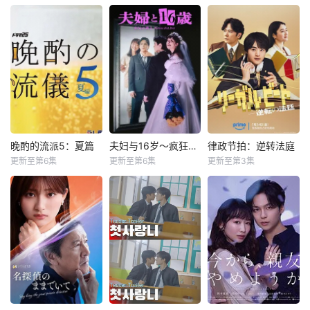
濑户利树
古川雄辉
苍井优
中岛步
了神秘别墅管理人
山中聪
长野凌大
高桥文哉
西上
藤林泰也
本作改编自同名漫
40岁的杂志编辑咲
社长之子、文武双
画，是一部以处于
子（苍井优 饰）原
全、校内站在金字
上下级关系的文原
本深信自己拥有美
塔顶端的五藤直也
一良与东庆伊为中
满的婚姻，但在卷
（小川饰），以及
心，讲述这两个笨
入一场事故后，她
每天被他使唤来使
拙之人寻觅属于自
意外发现丈夫在每
唤去、身处底层阴
己幸福历程的爱情
个月“第3个星期五”
角的高明
故事。一良因过去
都有一段完全对不
的心理创伤而避免
上号的神秘行踪。
晚酌的流派5：夏篇
夫妇与16岁～疯狂的邻居～
律政节拍：逆转法庭
晚酌的流派5：夏篇
夫妇与16岁～疯狂的邻居～
律政节拍：逆转法庭
与他人深交，庆伊
于是，在看似美满
更新至第6集
更新至第6集
更新至第3集
栗山千明
片濑梨乃
铃鹿央士
也自认不会对人产
的婚姻背后，她将
武田航平
豆原一成
生恋爱感情，过着
面对人性中真实而
本剧由原创剧
辻凪子
冈田结实
与恋爱无缘的生
扭曲的“不伦”。
本打造，是一部法
活。身为社会人尊
本剧讲述的是不动
改编自ぱんぷきん
律剧，讲述患有口
敬一良的庆伊，以
产公司营业员伊泽
同名原作，故事以
吃的新人律师，与
电影这一共同爱好
美幸（栗山千明
在小公寓里过着新
前辈律师及所长律
为契机，开始与他
饰）围绕“如何在一
婚生活的公司职
师一同拾起委托人
共度工作以外的时
天结束时把酒喝得
员・野村纮为中心
“无法说出口的声
间。庆伊本未意识
最美味”这一人生信
展开。在与妻子冴
音”，揭开被隐藏的
到关系会更进一
条，展开的日常奋
吵架时，他与搬来
真相。 故事的