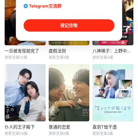
Telegram交流群
我记住啦
一旦被发现就完了
度假法则
八神瑛子：上野中央署组织犯罪对策课
一旦被发现就完了
度假法则
八神瑛子：上野中央署组织犯罪对策课
更新至第01集
更新至第6集
更新至第4集
和泉佳竜
桥本环奈
黑木美沙
松原康太郎
在美容诊所高
他们知道，一旦被
强度工作、身心俱
发现，一切都会结
疲的星野绿（桥本
束。 一对高中情侣
环奈 饰），因诊所
努力守护他们的秘
突然倒闭而失业。
密恋情， 在嫉妒、
在哥哥的建议下，
误解和被发现的恐
她来到已故祖母留
惧中
下的海边别墅，开
启了一段治愈身心
的“人生假期”。
仆人的王子殿下
普通的恋爱
直到T恤干透
仆人的王子殿下
普通的恋爱
直到T恤干透
在这里，她遇到
更新至第06集
更新至第6集
更新至第5集