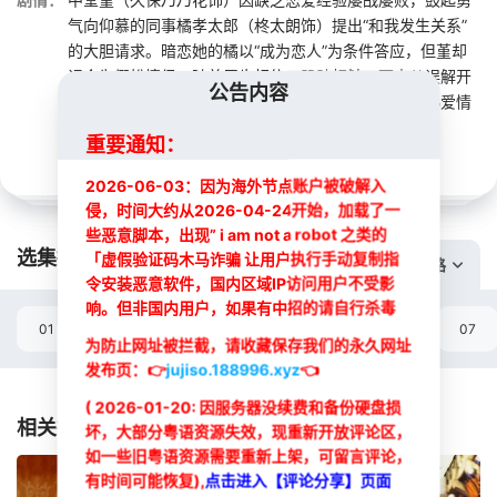
气向仰慕的同事橘孝太郎（柊太朗饰）提出“和我发生关系”
的大胆请求。暗恋她的橘以“成为恋人”为条件答应，但堇却
误会为假扮情侣。随着唇齿相依、肌肤相触，两人从误解开
公告内容
始的关系逐渐演变为真心相爱，一段甜蜜又苦涩的成熟爱情
故事就此展开。 本剧改编自ふどのふど...
展开
重要通知：
2026-06-03：因为海外节点账户被破解入
侵，时间大约从2026-04-24开始，加载了一
些恶意脚本，出现” i am not a robot 之类的
选集播放:
「虚假验证码木马诈骗 让用户执行手动复制指
切换线路
令安装恶意软件，国内区域IP访问用户不受影
响。但非国内用户，如果有中招的请自行杀毒
01
02
03
04
05
06
07
为防止网址被拦截，请收藏保存我们的永久网址
发布页：
👉
jujiso.188996.xyz
👈
选集
( 2026-01-20: 因服务器没续费和备份硬盘损
相关推荐
坏，大部分粤语资源失效，现重新开放评论区，
如一些旧粤语资源需要重新上架，可留言评论，
有时间可能恢复),
点击进入【评论分享】页面