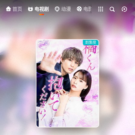
首页
电视剧
全部影片
动漫
电影
其他
资
剧集搜