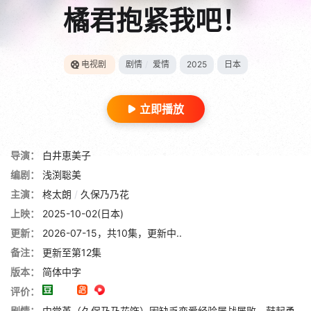
橘君抱紧我吧！
电视剧
剧情
/
爱情
2025
日本
立即播放
导演：
白井恵美子
编剧：
浅渕聡美
主演：
柊太朗
/
久保乃乃花
上映：
2025-10-02(日本)
更新：
2026-07-15，共10集，更新中..
备注：
更新至第12集
版本：
简体中字
评价：
剧情：
中堂堇（久保乃乃花饰）因缺乏恋爱经验屡战屡败，鼓起勇