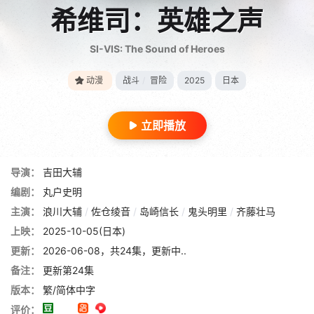
希维司：英雄之声
SI-VIS: The Sound of Heroes
动漫
战斗
/
冒险
2025
日本
立即播放
导演：
吉田大辅
编剧：
丸户史明
主演：
浪川大辅
/
佐仓绫音
/
岛崎信长
/
鬼头明里
/
齐藤壮马
上映：
2025-10-05(日本)
更新：
2026-06-08，共24集，更新中..
备注：
更新第24集
版本：
繁/简体中字
评价：