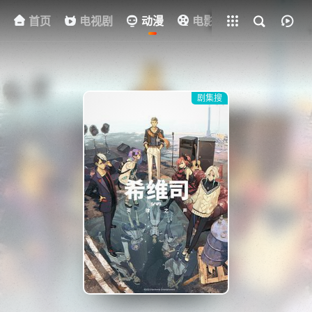
首页
电视剧
全部影片
动漫
电影
其他
资
剧集搜