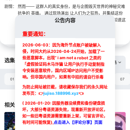
剧情：
然而─── 这群人的真实身份，是与企图毁灭世界的神秘灾难
抗争的 英雄。 通过现场演出 让人们为之狂热，并集结这份
力量而战。 但由于表面上看起来只是演出， 世人并不知道这
公告内容
群人是英雄。
重要通知：
2026-06-03：因为海外节点账户被破解入
侵，时间大约从2026-04-24开始，加载了一
些恶意脚本，出现” i am not a robot 之类的
选集播放:
切换线路
「虚假验证码木马诈骗 让用户执行手动复制指
令安装恶意软件，国内区域IP访问用户不受影
响。但非国内用户，如果有中招的请自行杀毒
01
02
03
04
05
06
07
为防止网址被拦截，请收藏保存我们的永久网址
选集
发布页：
👉
jujiso.188996.xyz
👈
( 2026-01-20: 因服务器没续费和备份硬盘损
相关推荐
坏，大部分粤语资源失效，现重新开放评论区，
如一些旧粤语资源需要重新上架，可留言评论，
有时间可能恢复),
点击进入【评论分享】页面