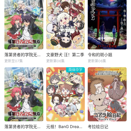
船户百合绘
盐口量平
阿部菜摘子
毫无力量、最弱小
团，究竟能不能顺
女が恋心に気づい
的角色……“村民
利存活下
たとき、
尼古喵喵是只
陨石坠落后的
“重骑士”——
超爱抽烟的废物兽
第十年，由于巨大
那是一个以防御为
人！因为缺乏伦理
结晶释放出的神秘
主，吸引敌人攻击
与卫生观念，不是
粒子“梅比乌斯之
以保护队友的职
把烟头往窗外乱
尘”的影响，一部分
业。然而，与其他
丢，就是对人乱吐
孩子获得了名为“拉
防御职业相比，其
口水，偶尔还会做
姆斯”的特殊能力。
性能缺乏灵活性，
出一些违法乱纪的
这些特殊能力者由
攻击性能过低，导
落第贤者的学院无双第二回转生，S等级作弊魔术师冒险记
文豪野犬 汪！第二季
令和的斑小姐
落第贤者的学院无双第二回转生，S等级作弊魔术师冒险记
文豪野犬 汪！第二季
令和的斑小姐
事。幸好她身边有
于生存范围受到限
致连等级都难以正
更新至07集
更新第06集
更新第06集
梅田修一朗
宫野真守
田村睦心
贴心的管家婆妹妹
制，被禁止离开“新
常提升。因此，它
简体中字
小山内怜央
细谷佳正
寺杣昌纪
猫以及好友猫作
胜鹿镇”。为了排解
被称为超越了“不
白石晴香
樱井孝宏
津田美波
伴，让她依旧能每
无法离开的烦闷
幸”的“缺陷”职业。
天吞云吐雾、
出生
由绝望中转生的最
欢迎来到以虚构都
在某个古老村落的
强贤者，到400年
市「横滨」为舞
遗址深处，那一片
后的世界一展外挂
台，一众如同疯跑
禁止入内的区域
威能！
乱咬、四处乱窜的
里，存在着被口口
迷途犬们，热热闹
相传为“窥之生厄、
闹、鸡飞狗跳的日
亵之招祟”的“不可
常世界！
触碰之
落第贤者的学院无双 第二回转生，S等级作弊魔术师冒险记
元祖！BanG Dream酱
考拉绘日记
落第贤者的学院无双 第二回转生，S等级作弊魔术师冒险记
元祖！BanG Dream酱
考拉绘日记