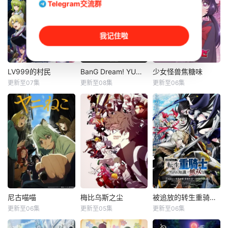
Telegram交流群
我记住啦
LV999的村民
BanG Dream! YUME∞MITA
少女怪兽焦糖味
LV999的村民
BanG Dream! YUME∞MITA
少女怪兽焦糖味
更新至07集
更新至08集
更新至06集
猪股慧士
仲町阿拉蕾
千贺光莉
东山奈央
宫永野乃花
梶田大嗣
江头宏哉
峰月律
关根明良
剑与魔法的世
「哔呀啊啊啊
恋か、破壊か
界——艾斯克里
啊——！！！」
――。原因不明の
亚。在这个世界
为了乐团出道而
病に悩まされてい
里，人们生来就背
突然集结的团员
る女子高生・赤石
负着等级与既定使
们！ 虽然每个
黒絵（クロエ）。
命。战士、格斗
人都拥有耀眼夺目
不器用で人との交
家、僧侣、魔法
的个性与实力，但
流を避けて生きて
师、盗贼、商人、
现在的她们根本无
きた彼女は、とあ
尼古喵喵
梅比乌斯之尘
被追放的转生重骑士用游戏知识开无双
尼古喵喵
梅比乌斯之尘
被追放的转生重骑士用游戏知识开无双
猎人、咒术师、国
法进行任何乐团活
る出会いでクラス
更新至06集
更新至05集
更新至06集
夏吉优子
土田大
大冢刚央
王、贤者、勇者。
动。 这群女
のモテ男子・南新
松冈美里
千本木彩花
若山诗音
而其中数量最多、
孩，以及这个乐
汰に恋をする。少