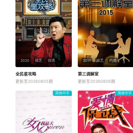
2020
综艺
台湾
2011
综艺
内地
全民星攻略
全民星攻略
第三调解室
第三调解室
更新至20260805期
更新至20260806期
曾国城
蔡尚桦
刘佳
小河
张嘉益
《全民星攻略》日本毕业典礼
第三调解室，说法，说理，说
简体中字
简体中字
向学长要制服的第二颗钮釦代
亲情。第三调解室是国内第一
表著什麽意思呢？喜欢金庸小
档具有法律效力的排解矛盾、
说的人必须要来挑战这一题，
化解纠纷的电视节目。节目将
郭靖第一次见到黄蓉请她吃
司法局的人民调解室，公安局
饭，花了银子19两，请问这一
的联合调解室，人民法院的庭
餐大约是台币多少钱呢？青春
前调解室搬进演播室。对百姓