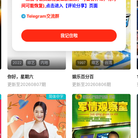
间可能恢复),
点击进入【评论分享】页面
Telegram交流群
我记住啦
2022
综艺
内地
1997
综艺
台湾
你好，星期六
你好，星期六
娱乐百分百
娱乐百分百
更新至20260807期
更新至20260806期
何炅
檀健次
李雪琴
徐熙媛
徐熙娣
罗志祥
节目重点围绕艺人艺能的全面
《娱乐百分百》是八大综合台
简体中字
深度挖掘、精品表演秀的创意
一档娱乐新闻节目，每天报道
呈现、最具热点的社会性话题
最新的娱乐新闻，节目还会请
输出等方面进行设计，开创剧
嘉宾现场访谈！节目贴近年轻
综联动新玩法。何炅担任主持
族群，介绍时下流行的装扮、
人，檀健次、李雪琴、秦霄
以及艺人的流行教室，有固定
贤、王鹤棣、丁程鑫、杨迪、
的特别企划，邀请艺人完成从