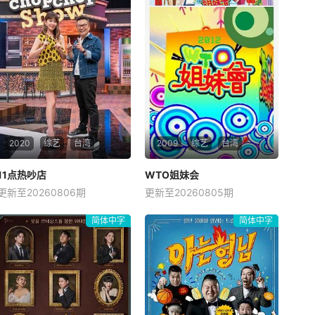
2020
综艺
台湾
2009
综艺
台湾
11点热吵店
11点热吵店
WTO姐妹会
WTO姐妹会
更新至20260806期
更新至20260805期
沈玉琳
殷悦
于美人
胡瓜
曹兰
内详
离乡背井到台湾生活、读
简体中字
简体中字
书，每个台湾新住民难免会因
为文化差异、风俗不同，在日
常生活上遇到许多有趣的事。
哪国女生最受欢迎？不同国家
的生活习惯有何冲击？让各外
籍配偶及学生透过节目，畅谈