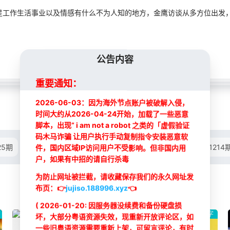
工作生活事业以及情感有什么不为人知的地方，金鹰访谈从多方位出发，
公告内容
重要通知：
2026-06-03：因为海外节点账户被破解入侵，
时间大约从2026-04-24开始，加载了一些恶意
脚本，出现” i am not a robot 之类的「虚假验证
码木马诈骗 让用户执行手动复制指令安装恶意软
25期
20121126期
20121212期
20121213期
20121214
件，国内区域IP访问用户不受影响。但非国内用
户，如果有中招的请自行杀毒
为防止网址被拦截，请收藏保存我们的永久网址发
布页：
👉
jujiso.188996.xyz
👈
( 2026-01-20: 因服务器没续费和备份硬盘损
简体中字
简体中字
坏，大部分粤语资源失效，现重新开放评论区，如
一些旧粤语资源需要重新上架，可留言评论，有时