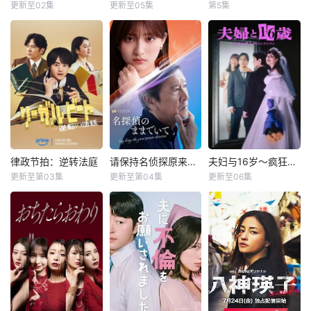
（篠田麻里子 饰）
饰）一起学习补
夸赞好吃的丈夫感
更新至02集
更新至05集
第5集
福田步汰
松村北斗
苍井优
中岛步
狭路相逢。 孔
习。原本对完美温
到空虚。另一方
冈崎纱绘
高桥文哉
美子
柔的苍太心生反感
面，杂志编辑斋藤
性格善良纯
盐野瑛久
的夏辉，却逐渐被
礼，面对家中持续
粹、永远乐观开朗
40岁的杂志编辑咲
他的笑容与温柔举
吃冷冻食品的日
的阳光少年舟濑阳
雪村爽太（松村北
子（苍井优 饰）原
动吸引，意外萌生
子，以及希望让讨
向（福田步汰
斗 饰）自幼因一次
本深信自己拥有美
出不该存在的心意
厌蔬菜的女儿吃上
饰），和校内风云
相遇，对一名女性
满的婚姻，但在卷
——对“姐姐的男
自己亲手做的料理
人物、被众人称作
怀有长达25年的感
入一场事故后，她
友”的禁忌恋情由此
却得不到妻子理解
“暴君王子”的傲娇
情。他始终不曾表
意外发现丈夫在每
展开。在矛盾与自
而感到焦急。这样
学长花村苍空（相
白，而是在暗中守
个月“第3个星期五”
我挣扎中，少年迎
一对在饮食方面得
原一心 饰）。本只
望，甚至刻意制造
都有一段完全对不
来属于夏天的成长
不到满足的已婚男
是假扮恋人，情愫
“偶然”接近对方。
上号的神秘行踪。
律政节拍：逆转法庭
请保持名侦探原来的样子
夫妇与16岁～疯狂的邻居～
律政节拍：逆转法庭
请保持名侦探原来的样子
夫妇与16岁～疯狂的邻居～
与初恋。
女，通过工作相
却悄然滋生——这
随着两人再次产生
于是，在看似美满
更新至第03集
更新至第04集
更新至06集
遇，一起做饭，一
铃鹿央士
吉川爱
片濑梨乃
难道是动了真心？
交集，他平静的日
的婚姻背后，她将
起享用，彼此填补
豆原一成
原本毫无
常开始变得危险而
面对人性中真实而
本剧由原创剧
乡村小学教师枫，
着内心的空缺。“只
冈田结实
失控。这份情感究
扭曲的“不伦”。
本打造，是一部法
因受到外祖父的影
是一起吃顿饭。再
竟是纯爱还是执念
律剧，讲述患有口
响，自幼便是坚定
改编自ぱんぷきん
进一步便是地狱
逐渐失衡？与此同
吃的新人律师，与
的推理迷。如今外
同名原作，故事以
——”
时，一起25年前的
前辈律师及所长律
祖父身患路易体痴
在小公寓里过着新
惨烈事件与隐藏的
师一同拾起委托人
呆症，常常能看到
婚生活的公司职
秘密逐渐浮出水
“无法说出口的声
一些常人无法察觉
员・野村纮为中心
面，将两人的命运
音”，揭开被隐藏的
的诡异幻觉。当枫
展开。在与妻子冴