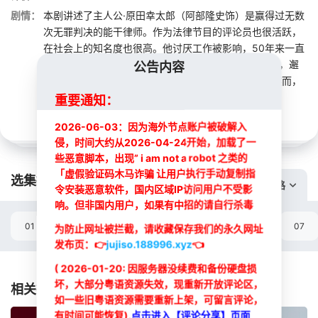
剧情：
本剧讲述了主人公·原田幸太郎（阿部隆史饰）是赢得过无数
次无罪判决的能干律师。作为法律节目的评论员也很活跃，
在社会上的知名度也很高。他讨厌工作被影响，50年来一直
坚持“独身主义”。但是某天，他突然遇到了命运的安排，邂
公告内容
逅了铃木奈露拉（松隆子饰），决定与她闪电结婚。然而，
本应过着幸福的新婚生活，却有着不能...
展开
重要通知：
2026-06-03：因为海外节点账户被破解入
侵，时间大约从2026-04-24开始，加载了一
些恶意脚本，出现” i am not a robot 之类的
「虚假验证码木马诈骗 让用户执行手动复制指
选集播放:
切换线路
令安装恶意软件，国内区域IP访问用户不受影
响。但非国内用户，如果有中招的请自行杀毒
01
02
03
04
05
06
07
为防止网址被拦截，请收藏保存我们的永久网址
发布页：
👉
jujiso.188996.xyz
👈
选集
( 2026-01-20: 因服务器没续费和备份硬盘损
坏，大部分粤语资源失效，现重新开放评论区，
相关推荐
如一些旧粤语资源需要重新上架，可留言评论，
有时间可能恢复),
点击进入【评论分享】页面