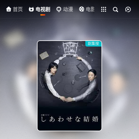
首页
电视剧
全部影片
动漫
电影
其他
资
剧集搜