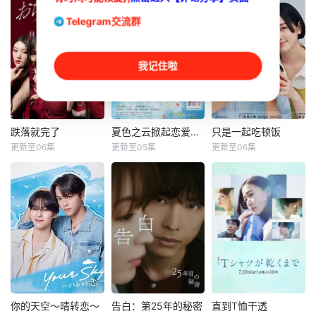
Telegram交流群
我记住啦
跌落就完了
夏色之云掀起恋爱与风暴
只是一起吃顿饭
跌落就完了
夏色之云掀起恋爱与风暴
只是一起吃顿饭
更新至06集
更新至05集
更新至06集
宇垣美里
深田龙生
早见明里
浮所飞贵
伊藤健太郎
故事将舞台设
田边桃子
定在一栋新落成的
本剧改编自大町テ
豪华高级公寓中。
大学考试在即的高
ラス同名漫画，描
主人公月岛明日海
中三年级生武宫夏
绘了过着不满足日
（宇垣美里 饰）本
辉（深田龙生
常生活的已婚男女
以为和丈夫、女儿
饰），在经历失恋
以“美味”为契机相
搬进这里是幸福生
与学业低迷的双重
互吸引的爱情故
活的开始，却没料
打击后，被姐姐介
事。 身为料理讲师
到在公寓里与曾有
绍与她的男友小早
的泽田多树，对料
宿怨的真宫孔美子
川苍太（浮所飞贵
理毫无兴趣、从不
你的天空～晴转恋～
告白：第25年的秘密
直到T恤干透
你的天空～晴转恋～
告白：第25年的秘密
直到T恤干透