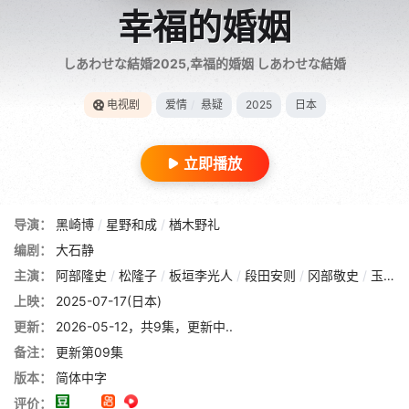
幸福的婚姻
しあわせな結婚2025,幸福的婚姻 しあわせな結婚
电视剧
爱情
/
悬疑
2025
日本
立即播放
导演：
黑崎博
/
星野和成
/
楢木野礼
编剧：
大石静
主演：
阿部隆史
/
松隆子
/
板垣李光人
/
段田安则
/
冈部敬史
/
玉置玲央
上映：
2025-07-17(日本)
更新：
2026-05-12，共9集，更新中..
备注：
更新第09集
版本：
简体中字
评价：