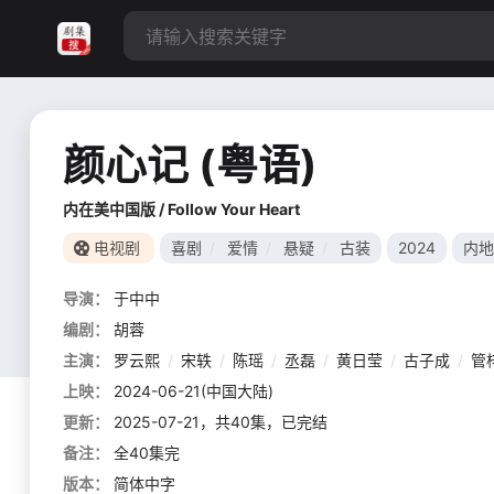
颜心记 (粤语)
内在美中国版 / Follow Your Heart
电视剧
喜剧
/
爱情
/
悬疑
/
古装
2024
内地
导演：
于中中
编剧：
胡蓉
主演：
罗云熙
/
宋轶
/
陈瑶
/
丞磊
/
黄日莹
/
古子成
/
管
上映：
2024-06-21(中国大陆)
更新：
2025-07-21，共40集，已完结
备注：
全40集完
版本：
简体中字