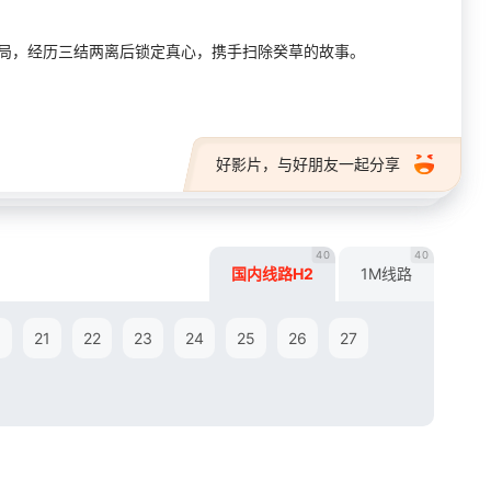
破局，经历三结两离后锁定真心，携手扫除癸草的故事。
好影片，与好朋友一起分享
40
40
国内线路H2
1M线路
0
21
22
23
24
25
26
27