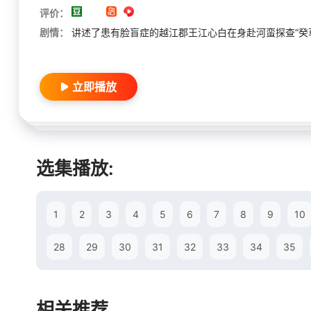
评价：
剧情：
讲述了患有脸盲症的越江郡王江心白在身赴河蛮探查“癸
立即播放
选集播放:
1
2
3
4
5
6
7
8
9
10
28
29
30
31
32
33
34
35
相关推荐