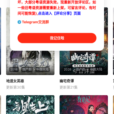
坏，大部分粤语资源失效，现重新开放评论区，如
一些旧粤语资源需要重新上架，可留言评论，有时
间可能恢复),
点击进入【评论分享】页面
Telegram交流群
我记住啦
2016
国产剧
中国大陆
2026
国产剧
中国大陆
地道女英雄
地道女英雄
幽宅奇谭
幽宅奇谭
更新第30集
更新第21集
果靖霖
杨子骅
王雅捷
朱娅
应灏铭
肖东昊
鬼子围剿扫荡狼牙山根据地，
民国时期，江淮与迅哥组成说
日军大队长野田天一、中队长
书班子，偶遇“白天人住屋，
三木武夫等带兵参加围剿。冀
晚上鬼占房”的阴阳宅，江淮
中军区损失惨重，袁政委不幸
被掳走配“阴婚”。他与女探长