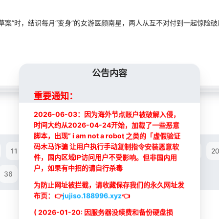
草案”时，结识每月“变身”的女游医颜南星，两人从互不对付到一起惊险
公告内容
重要通知：
2026-06-03：因为海外节点账户被破解入侵，
时间大约从2026-04-24开始，加载了一些恶意
脚本，出现” i am not a robot 之类的「虚假验证
码木马诈骗 让用户执行手动复制指令安装恶意软
11
12
13
14
15
16
17
18
19
2
件，国内区域IP访问用户不受影响。但非国内用
最新
最新
户，如果有中招的请自行杀毒
36
37
38
39
40
为防止网址被拦截，请收藏保存我们的永久网址发
布页：
👉
jujiso.188996.xyz
👈
( 2026-01-20: 因服务器没续费和备份硬盘损