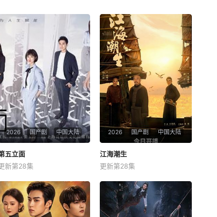
2026
国产剧
中国大陆
2026
国产剧
中国大陆
第五立面
第五立面
江海潮生
江海潮生
更新第28集
更新第28集
张陆
奚望
鲁佳妮
臧金生
焦刚
海一天
该剧围绕四位建筑师展开，讲
本剧讲述了状元实业家张謇创
述了他们在中意合作项目中面
办大生企业，实业报国的故
对专业挑战与境外竞争，通过
事。甲午战争后，国家蒙羞，
创新实践实现本土设计理念突
张謇虽高中状元，却渴望寻求