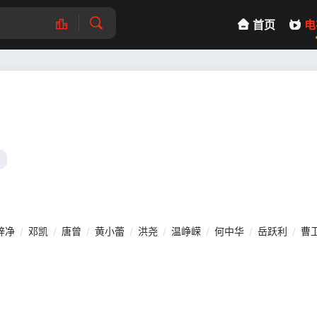
首页
电
梓净
/
邓凯
/
唐曾
/
黄小蕾
/
洪尧
/
温峥嵘
/
何中华
/
岳跃利
/
曹