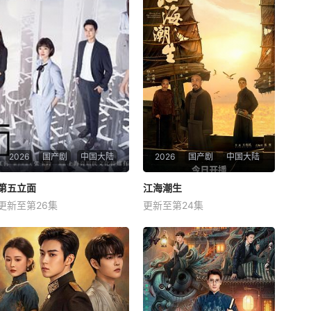
2026
国产剧
中国大陆
2026
国产剧
中国大陆
第五立面
第五立面
江海潮生
江海潮生
更新至第26集
更新至第24集
张陆
奚望
鲁佳妮
臧金生
焦刚
海一天
该剧围绕四位建筑师展开，讲
本剧讲述了状元实业家张謇创
述了他们在中意合作项目中面
办大生企业，实业报国的故
对专业挑战与境外竞争，通过
事。甲午战争后，国家蒙羞，
创新实践实现本土设计理念突
张謇虽高中状元，却渴望寻求
破的故事。
强国之路。他毅然弃政从商，
殚精竭虑，创办了中国第一家