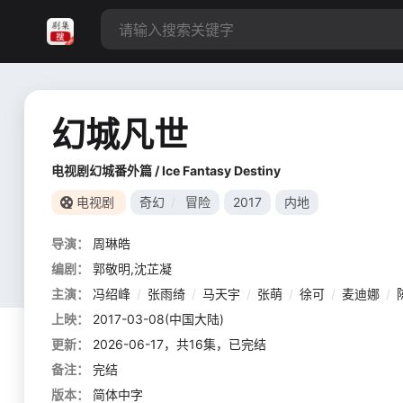
幻城凡世
电视剧幻城番外篇 / Ice Fantasy Destiny
电视剧
奇幻
/
冒险
2017
内地
导演：
周琳皓
编剧：
郭敬明,沈芷凝
主演：
冯绍峰
/
张雨绮
/
马天宇
/
张萌
/
徐可
/
麦迪娜
/
上映：
2017-03-08(中国大陆)
更新：
2026-06-17，共16集，已完结
备注：
完结
版本：
简体中字