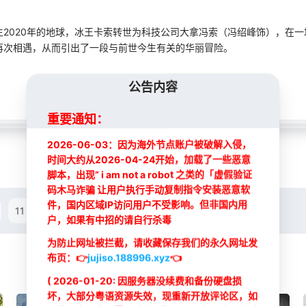
2020年的地球，冰王卡索转世为科技公司大拿冯索（冯绍峰饰），在
再次相遇，从而引出了一段与前世今生有关的华丽冒险。
公告内容
重要通知：
2026-06-03：因为海外节点账户被破解入侵，
时间大约从2026-04-24开始，加载了一些恶意
脚本，出现” i am not a robot 之类的「虚假验证
码木马诈骗 让用户执行手动复制指令安装恶意软
最新
最新
件，国内区域IP访问用户不受影响。但非国内用
11
12
13
14
15
16
户，如果有中招的请自行杀毒
为防止网址被拦截，请收藏保存我们的永久网址发
布页：
👉
jujiso.188996.xyz
👈
( 2026-01-20: 因服务器没续费和备份硬盘损
坏，大部分粤语资源失效，现重新开放评论区，如