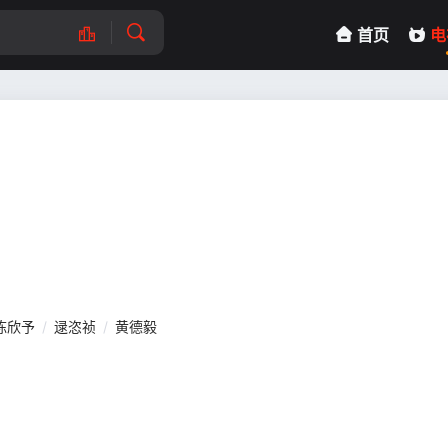
首页
电
陈欣予
/
逯恣祯
/
黄德毅