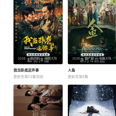
2026
国产剧
中国大陆
2026
国产剧
中国大陆
我当卧底这件事
我当卧底这件事
人鱼
人鱼
更新至第23集完结
更新至第8集
冯雷
梓越
高梓添
刘孜
程序员李文刻意接近顾婷，利
就读于职业中学培训部的花季
用顾炎女儿奴的属性，请求老
女生苏琳（黄杨钿甜 饰），虽
炮儿顾炎带自己用程序员身份
自小被父母忽视，在艰苦环境
卧底电诈集团以求查出未婚妻
中长大，但她始终刻苦学习，
离奇死亡的真相。两人联手查
憧憬未来。为此，苏琳苦练口
出诈骗团伙头目阎礼的犯罪证
语并争取到了英文朗诵剧中小