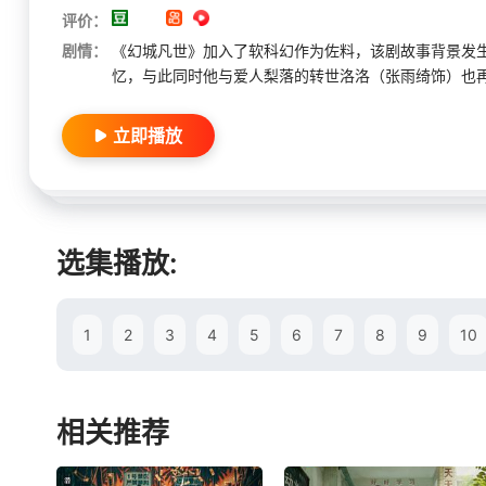
评价：
剧情：
《幻城凡世》加入了软科幻作为佐料，该剧故事背景发生
忆，与此同时他与爱人梨落的转世洛洛（张雨绮饰）也
立即播放
选集播放:
1
2
3
4
5
6
7
8
9
10
相关推荐