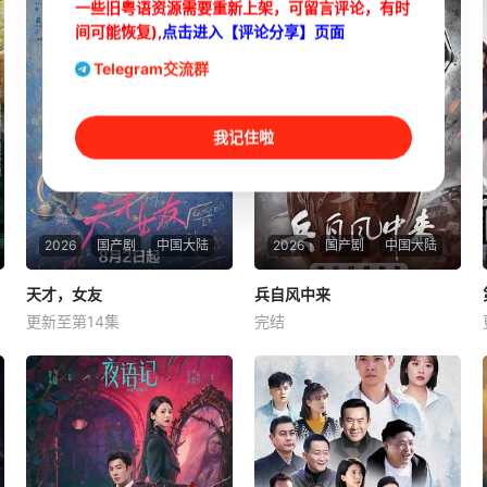
一些旧粤语资源需要重新上架，可留言评论，有时
间可能恢复),
点击进入【评论分享】页面
Telegram交流群
我记住啦
2026
国产剧
中国大陆
2026
国产剧
中国大陆
天才，女友
天才，女友
兵自风中来
兵自风中来
更新至第14集
完结
胡一天
田曦薇
厉嘉琪
欧豪
侯勇
李幼斌
根据素光同同名小说改编。江
该剧讲述了在396旅与陆军步
逾白长大以后，林知夏忽然对
兵学院联合举办的小型军事演
他说：“江逾白，我喜欢你，
习中，郭子剑因不满演习流于
哲学和生物学意义上的喜
形式，假传指令要求真打实
欢。”那个夜晚，他脸颊微
抗，虽引发哗然，却获赏识调
热，还听见自己加速的心跳
任396旅一营营长。他激发官