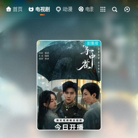
首页
电视剧
全部影片
动漫
电影
其他
资
剧集搜