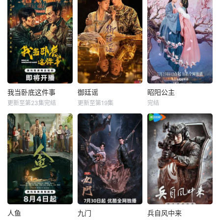
军阀混战的民国奉
城，玉佛头离奇失
民国时期，江淮与
根据素光同同名小
窃，戏班主横尸戏
迅哥组成说书班
说改编。江逾白长
台，将冷血少帅许
子，偶遇“白天人住
大以后，林知夏忽
又安与昆曲名伶荣
屋，晚上鬼占房”的
然对他说：“江逾
筱楠推向不死不休
阴阳宅，江淮被掳
白，我喜欢你，哲
的对立绝境。而他
走配“阴婚”。他与
学和生物学意义上
们不知，对方正是
女探长穆英搭档，
的喜欢。”那个夜
自己苦寻多年的患
侦破阎王娶亲、五
晚，他脸颊微热，
难“兄弟”。富商之
鬼运财、木偶杀
还听见自己加速的
我当卧底这件事
御廷谣
昭阳公主
我当卧底这件事
御廷谣
昭阳公主
女江春儿，本与许
人、花妖勾魂、吊
心跳声……
更新至第23集完结
更新至第19集
完结
冯雷
梓越
吴谨言
陈哲远
林小宅
孔雪儿
又安定有婚约，却
灯行刺、古井索命
高梓添
梁永棋
李宏毅
钟情于
的凶宅奇案。
程序员李文刻意接
改编自行烟烟的同
改编自青帷在晋江
近顾婷，利用顾炎
名小说。孟廷辉，
文学城的小说《平
女儿奴的属性，请
大平王朝有史以来
阳公主》。
求老炮儿顾炎带自
个以女子进士科三
己用程序员身份卧
元及第入翰林院的
底电诈集团以求查
奇女子。十年前的
出未婚妻离奇死亡
她被他从死人堆里
的真相。两人联手
救出来，蓬头垢面
查出诈骗团伙头目
口齿不清。十年后
人鱼
九门
兵自风中来
人鱼
九门
兵自风中来