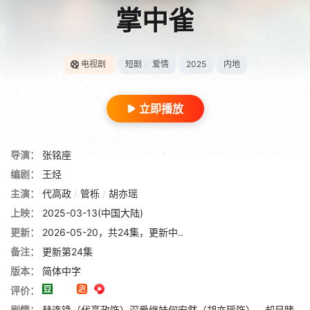
掌中雀
电视剧
短剧
/
爱情
2025
内地
立即播放
导演：
张铭座
编剧：
王烃
主演：
代高政
/
管栎
/
胡亦瑶
上映：
2025-03-13(中国大陆)
更新：
2026-05-20，共24集，更新中..
备注：
更新第24集
版本：
简体中字
评价：
剧情：
赫连铮（代高政饰）深爱继妹何安然（胡亦瑶饰），却目睹