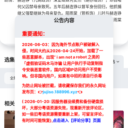
何父囚禁母亲致死。五年后赫连铮以督军身份回归，他抓捕
继父强娶继妹为母亲复仇。陌雨棠（管栎饰）儿时与赫连铮
相依为命，却因赫连铮而瘸了一条腿，多年后重聚，陌雨棠
公告内容
绝美戏妆之后却藏着刺骨恨意……
重要通知：
2026-06-03：因为海外节点账户被破解入
侵，时间大约从2026-04-24开始，加载了一
些恶意脚本，出现” i am not a robot 之类的
选集播放:
切换线路
「虚假验证码木马诈骗 让用户执行手动复制指
令安装恶意软件，国内区域IP访问用户不受影
响。但非国内用户，如果有中招的请自行杀毒
全集
为防止网址被拦截，请收藏保存我们的永久网址
发布页：
👉
jujiso.188996.xyz
选集
👈
( 2026-01-20: 因服务器没续费和备份硬盘损
相关推荐
坏，大部分粤语资源失效，现重新开放评论区，
如一些旧粤语资源需要重新上架，可留言评论，
有时间可能恢复),
点击进入【评论分享】页面