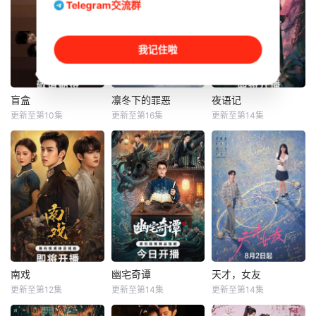
Telegram交流群
我记住啦
盲盒
凛冬下的罪恶
夜语记
盲盒
凛冬下的罪恶
夜语记
更新至第10集
更新至第16集
更新至第14集
于雯
何磊
张睿
鹤男
李牧芸
吴昊宸
李汶翰
五个相互独立，又
彼此呼应的故事
本剧讲述了90年代
2025年7月网络剧
——用一场精心策
末，怒河市刑侦支
备案 当代 都市
划的“夏令营”完成
队在无普及监控、
海南越酷文化传媒
复仇的受害者；临
无DNA鉴定技术的
有限公司
终前与遗憾和解的
支持下，通过摸
“无用之人”；共享
排、勘查等传统刑
同一具躯体的人格
侦手段，接连破获
“刮刮乐”；病床前
数起重案要案的艰
不离不弃的“紧急联
难过程。案件设计
南戏
幽宅奇谭
天才，女友
南戏
幽宅奇谭
天才，女友
络人”；产后抑郁中
采用 “积案牵现案”
更新至第12集
更新至第14集
更新至第14集
张景昀
朱娅
应灏铭
胡一天
田曦薇
自我摧毁的“影后
模式，以粗粝的90
肖东昊
厉嘉琪
年代质感为基调