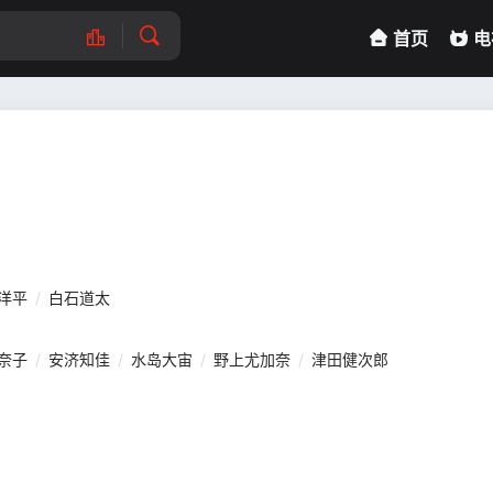
首页
电
洋平
/
白石道太
奈子
/
安济知佳
/
水岛大宙
/
野上尤加奈
/
津田健次郎