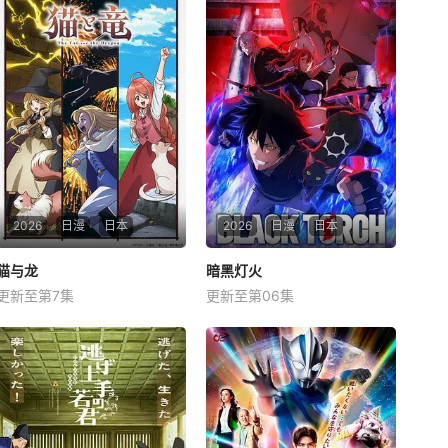
2026
日漫
日本
2026
日漫
日本
猫与龙
猫与龙
暗黑灯火
暗黑灯火
更新至第7集
更新至第06集
子安武人
井上喜久子
铃木崚汰
上田燿司
和泉风花
千本木彩花
在深邃的森林深处，一只
作为忍者后裔被祖父抚养
会喷火的龙，与一群能操纵魔
长大、拥有与动物对话能力的
法的猫咪一同生活着。这只在
高中生·我妻二郎，某日在森林
出生前便失去亲生父母的龙，
中遇见了受伤倒地的黑猫·罗
被一只偶然相遇的母猫抚养长
睺。看似普通的黑猫罗睺，其