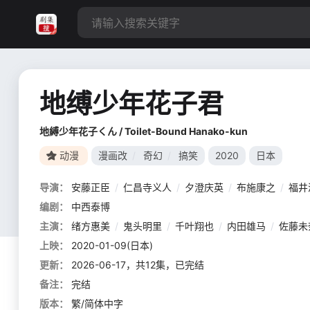
地缚少年花子君
地縛少年花子くん / Toilet-Bound Hanako-kun
动漫
漫画改
/
奇幻
/
搞笑
2020
日本
导演：
安藤正臣
/
仁昌寺义人
/
夕澄庆英
/
布施康之
/
福井
编剧：
中西泰博
主演：
绪方惠美
/
鬼头明里
/
千叶翔也
/
内田雄马
/
佐藤未
上映：
2020-01-09(日本)
更新：
2026-06-17，共12集，已完结
备注：
完结
版本：
繁/简体中字