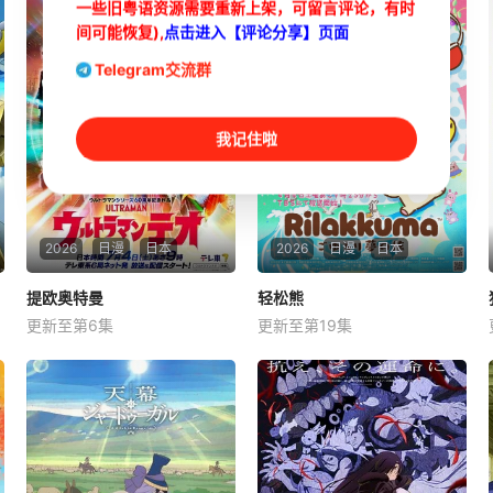
一些旧粤语资源需要重新上架，可留言评论，有时
间可能恢复),
点击进入【评论分享】页面
Telegram交流群
我记住啦
2026
日漫
日本
2026
日漫
日本
提欧奥特曼
提欧奥特曼
轻松熊
轻松熊
更新至第6集
更新至第19集
岩崎碧
神谷天音
未知
中田乃爱
宇宙某处的行星“H12” 这颗与
地球极其相似的星球，某日遭
到了来自外星的宇宙怪兽袭击
在星球崩毁、走向灭亡之际，
一名外星人独自逃往了地球 他