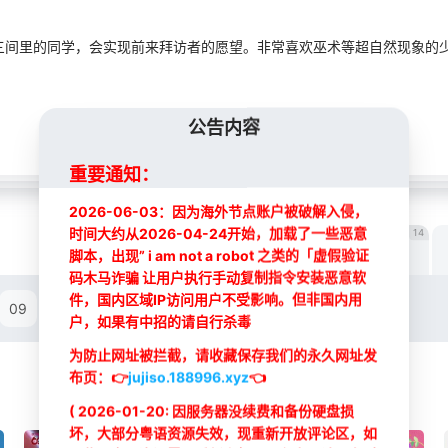
三间里的同学，会实现前来拜访者的愿望。非常喜欢巫术等超自然现象的
公告内容
重要通知：
2026-06-03：因为海外节点账户被破解入侵，
时间大约从2026-04-24开始，加载了一些恶意
12
12
14
WJ线路
JS线路
内地线路L
脚本，出现” i am not a robot 之类的「虚假验证
码木马诈骗 让用户执行手动复制指令安装恶意软
最新
最新
件，国内区域IP访问用户不受影响。但非国内用
09
10
11
12
户，如果有中招的请自行杀毒
为防止网址被拦截，请收藏保存我们的永久网址发
布页：
👉
jujiso.188996.xyz
👈
( 2026-01-20: 因服务器没续费和备份硬盘损
坏，大部分粤语资源失效，现重新开放评论区，如