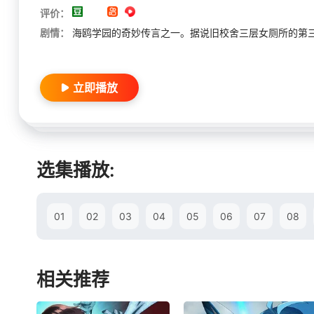
评价：
剧情：
海鸥学园的奇妙传言之一。据说旧校舍三层女厕所的第
立即播放
选集播放:
01
02
03
04
05
06
07
08
相关推荐