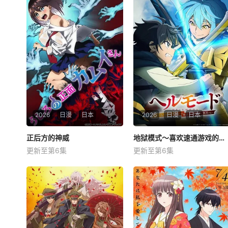
2026
日漫
日本
2026
日漫
日本
正后方的神威
正后方的神威
地狱模式～喜欢速通游戏的玩家在废设定异世界无双～第二季
地狱模式～喜欢速通游戏的玩家在废设定异世界无双～第二季
更新至第6集
更新至第6集
市道真央
井泽诗织
田村睦心
饭冢麻结
杉田智和
畠中祐
能看见幽灵的平凡女高中
在无名网络游戏的世界中，转
生·志津香，利用容易吸引幽灵
生到最高难度“地狱模式”的前
的特殊体质，从旁协助知名灵
废人玩家少年亚莲。没有攻略
能力者·神威除灵。 拥有压倒
本，没有论坛。连练级都是赌
上性命——面对如此绝望的环