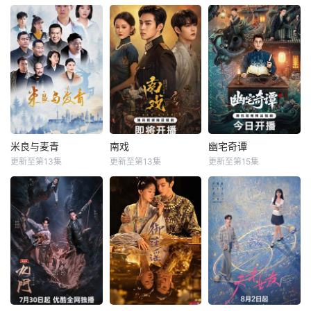
于雯
何磊
张睿
鹤男
李牧芸
中，奚圆的真实身
他们也渐渐褪去青
独闯古镇鬼婚宴，
吴昊宸
李汶翰
份逐渐浮出水面，
涩，逐渐打响“成功
掌扇招魂神
五个相互独立，又
她体内的凤
旅行
彼此呼应的故事
本剧讲述了90年代
2025年7月网络剧
——用一场精心策
末，怒河市刑侦支
备案 当代 都市
划的“夏令营”完成
队在无普及监控、
海南越酷文化传媒
复仇的受害者；临
无DNA鉴定技术的
有限公司
终前与遗憾和解的
支持下，通过摸
“无用之人”；共享
排、勘查等传统刑
同一具躯体的人格
侦手段，接连破获
“刮刮乐”；病床前
数起重案要案的艰
不离不弃的“紧急联
难过程。案件设计
米良与麦青
南戏
幽宅奇谭
米良与麦青
南戏
幽宅奇谭
络人”；产后抑郁中
采用 “积案牵现案”
更新至第13集
更新至第13集
更新至第15集
来喜
瑛子
张景昀
朱娅
应灏铭
自我摧毁的“影后
模式，以粗粝的90
赵波
肖东昊
年代质感为基调
军阀混战的民国奉
一根网线连接了中
城，玉佛头离奇失
民国时期，江淮与
国鹿鸣村和英国牛
窃，戏班主横尸戏
迅哥组成说书班
津，麦香通过视频
台，将冷血少帅许
子，偶遇“白天人住
向米良宣告：婚不
又安与昆曲名伶荣
屋，晚上鬼占房”的
结了。鹿鸣村开了
筱楠推向不死不休
阴阳宅，江淮被掳
锅，村民大骂麦香
的对立绝境。而他
走配“阴婚”。他与
是叛徒。麦香是婚
们不知，对方正是
女探长穆英搭档，
前体检查出不孕
自己苦寻多年的患
侦破阎王娶亲、五