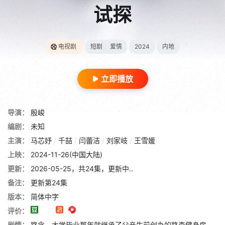
试探
电视剧
短剧
/
爱情
2024
内地
立即播放
导演：
殷峻
编剧：
未知
主演：
马芯妤
/
千喆
/
闫蕾洁
/
刘家岐
/
王雪媛
上映：
2024-11-26(中国大陆)
更新：
2026-05-25，共24集，更新中..
备注：
更新第24集
版本：
简体中字
评价：
剧情：
路念，大学毕业那年就继承了父亲生前创办的路森健身房。