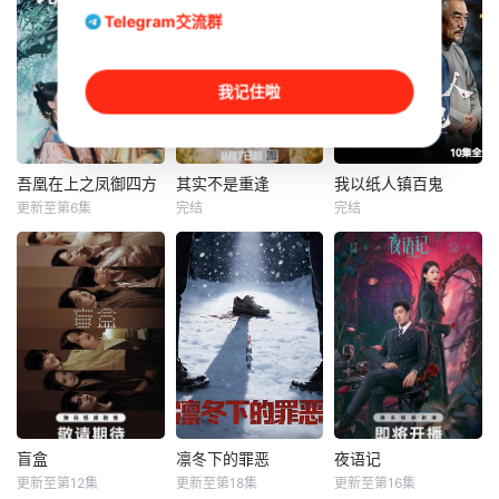
Telegram交流群
我记住啦
吾凰在上之凤御四方
其实不是重逢
我以纸人镇百鬼
吾凰在上之凤御四方
其实不是重逢
我以纸人镇百鬼
更新至第6集
完结
完结
赵一博
邓孝慈
刘思维
黄圣依
苏木
苏远山
姜贞羽
任运杰
苏木继承了失踪父
改编自快看漫画作
一群怀揣各自“失
亲留下的白事馆，
者嗷小泽的独家连
意”的年轻人，在沿
本想低调扎纸维
载漫画《吾凰在
海小城南安相遇相
生，却因一具流血
上》。 现代少
知，他们决心各展
的新娘纸人卷入了
女奚圆（姜贞羽
所长创办旅行社。
一场跨越十年的惊
饰）因意外踏入玄
他们以当地的特色
天阴谋。这纸人身
机界，继而卷入虎
人文与美食为引，
上，竟贴着父亲消
云国内乱的漩涡，
用真诚与创意打动
失前的绝命符箓。
身陷重重危机，而
游客。尽管在创业
为了寻找父亲，苏
盲盒
凛冬下的罪恶
夜语记
盲盒
凛冬下的罪恶
夜语记
在一次次险象环生
路上笑料百出，但
木手持家传罗盘，
更新至第12集
更新至第18集
更新至第16集