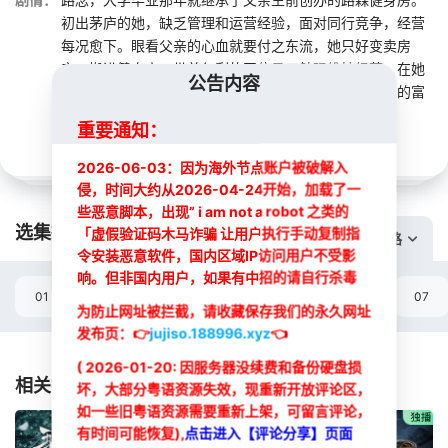
初出茅庐的她，缺乏管理和运营经验，面对同行竞争，经营
每况愈下。眼看父亲的心血就要付之东流，她只好变卖房
产，搬进健身房，带着仅剩的四位员工勉强维持经营。在她
公告内容
期身处无盼的生活死水里，因父子关系不和，赌气回国的富
家公子萧穆远却与她不期而遇。
重要通知：
2026-06-03：因为海外节点账户被破解入
侵，时间大约从2026-04-24开始，加载了一
些恶意脚本，出现” i am not a robot 之类的
选集播放:
「虚假验证码木马诈骗 让用户执行手动复制指
切换线路
令安装恶意软件，国内区域IP访问用户不受影
响。但非国内用户，如果有中招的请自行杀毒
01
02
03
04
05
06
07
为防止网址被拦截，请收藏保存我们的永久网址
发布页：
👉
jujiso.188996.xyz
👈
选集
( 2026-01-20: 因服务器没续费和备份硬盘损
相关推荐
坏，大部分粤语资源失效，现重新开放评论区，
如一些旧粤语资源需要重新上架，可留言评论，
有时间可能恢复),
点击进入【评论分享】页面