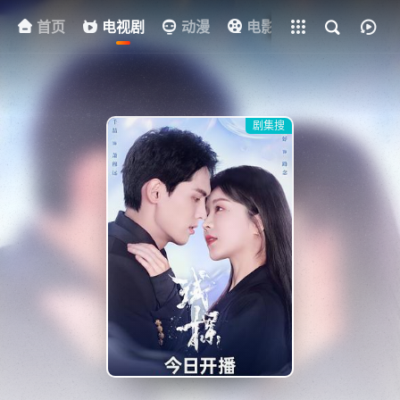
首页
电视剧
全部影片
动漫
电影
其他
资
剧集搜