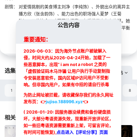
剧情：
对爱情挑剔的美食博主刘净（李纯饰）、外貌出众的离异主
播方欣（张含韵饰）、能力出色的职场强人夏梦（王菊
饰），三位饮食口味不同的闺蜜，在爱情里也各有偏好。她
公告内容
们在经历了一系列职场、感情的波折后，最终能否找到平衡
生活、事业和爱情的全新口味？
重要通知：
2026-06-03：因为海外节点账户被破解入
侵，时间大约从2026-04-24开始，加载了一
些恶意脚本，出现” i am not a robot 之类的
选集播放:
「虚假验证码木马诈骗 让用户执行手动复制指
切换线路
令安装恶意软件，国内区域IP访问用户不受影
响。但非国内用户，如果有中招的请自行杀毒
1
2
3
4
5
6
7
8
为防止网址被拦截，请收藏保存我们的永久网址
发布页：
👉
jujiso.188996.xyz
👈
选集
( 2026-01-20: 因服务器没续费和备份硬盘损
相关推荐
坏，大部分粤语资源失效，现重新开放评论区，
如一些旧粤语资源需要重新上架，可留言评论，
有时间可能恢复),
点击进入【评论分享】页面