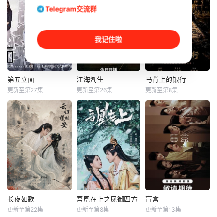
Telegram交流群
我记住啦
第五立面
江海潮生
马背上的银行
第五立面
江海潮生
马背上的银行
更新至第27集
更新至第26集
更新至第8集
张陆
奚望
臧金生
焦刚
王全有
杜志国
鲁佳妮
海一天
郑卫莉
该剧围绕四位建筑
本剧讲述了状元实
抗战期间，日伪政
师展开，讲述了他
业家张謇创办大生
府强行推广、使用
们在中意合作项目
企业，实业报国的
由“中国准备银行”
中面对专业挑战与
故事。甲午战争
发行的伪钞货币。
境外竞争，通过创
后，国家蒙羞，张
根据党中央指示，
新实践实现本土设
謇虽高中状元，却
高景波、徐邵梁、
计理念突破的故
渴望寻求强国之
孙希光和黄鹰等人
事。
路。他毅然弃政从
开始筹备建立冀南
商，殚精竭虑，创
银行，手艺人张宝
长夜如歌
吾凰在上之凤御四方
盲盒
长夜如歌
吾凰在上之凤御四方
盲盒
办了中国第一家民
田在共产党人的感
更新至第22集
更新至第8集
更新至第13集
刘尚麟
张景昀
赵一博
邓孝慈
于雯