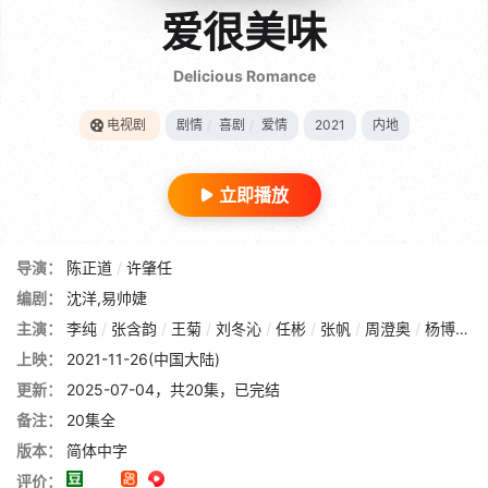
爱很美味
Delicious Romance
电视剧
剧情
/
喜剧
/
爱情
2021
内地
立即播放
导演：
陈正道
/
许肇任
编剧：
沈洋,易帅婕
主演：
李纯
/
张含韵
/
王菊
/
刘冬沁
/
任彬
/
张帆
/
周澄奥
/
杨博潇
/
上映：
2021-11-26(中国大陆)
更新：
2025-07-04，共20集，已完结
备注：
20集全
版本：
简体中字
评价：