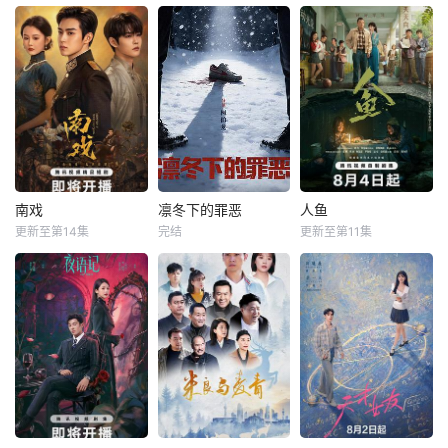
营纺织企业大生纱
召下承担起印刷冀
俐乐
姜贞羽
厂。经历集资风波
南币的使命。1939
五个相互独立，又
等种种挫折后
年
讲述了黎安城大郡
改编自快看漫画作
彼此呼应的故事
主棠溪槿与烈云峥
者嗷小泽的独家连
——用一场精心策
之间曲折动人的情
载漫画《吾凰在
划的“夏令营”完成
感，以及他们在复
上》。 现代少
复仇的受害者；临
杂局势中坚守初
女奚圆（姜贞羽
终前与遗憾和解的
心、勇敢面对困难
饰）因意外踏入玄
“无用之人”；共享
的爱情故事。通过
机界，继而卷入虎
同一具躯体的人格
剧中主人公在成长
云国内乱的漩涡，
“刮刮乐”；病床前
的道路上，经历复
身陷重重危机，而
不离不弃的“紧急联
南戏
凛冬下的罪恶
人鱼
南戏
凛冬下的罪恶
人鱼
杂的人物关系和情
在一次次险象环生
络人”；产后抑郁中
更新至第14集
完结
更新至第11集
张景昀
何磊
张睿
刘孜
感变化，无论命运
中，奚圆的真实身
自我摧毁的“影后
吴昊宸
如何捉弄，真正
份逐渐浮出水面，
军阀混战的民国奉
就读于职业中学培
她体内的凤
城，玉佛头离奇失
本剧讲述了90年代
训部的花季女生苏
窃，戏班主横尸戏
末，怒河市刑侦支
琳（黄杨钿甜
台，将冷血少帅许
队在无普及监控、
饰），虽自小被父
又安与昆曲名伶荣
无DNA鉴定技术的
母忽视，在艰苦环
筱楠推向不死不休
支持下，通过摸
境中长大，但她始
的对立绝境。而他
排、勘查等传统刑
终刻苦学习，憧憬
们不知，对方正是
侦手段，接连破获
未来。为此，苏琳
自己苦寻多年的患
数起重案要案的艰
苦练口语并争取到