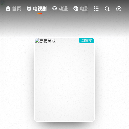
首页
电视剧
全部影片
动漫
电影
其他
资
剧集搜