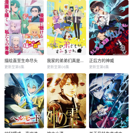
若山诗音
山崎和佳奈
矢野妃菜喜
坂泰斗
神谷明
日野麻里
因长期在战争中活
工藤新一是全国著
公元1333年，为武
跃，而被称为〝救
名的高中生侦探，
士统治日本奠定基
国英雄〞的男人
在一次追查黑衣人
石的镰仓幕府，因
——迪亚斯。 他所
犯罪团伙时不幸被
其所信任的幕臣
收到的唯一奖励就
团伙成员发现，击
——足利尊氏的谋
只有——广阔的领
晕后喂了神奇的药
反而宣告灭亡。 失
地。 与生活在当地
水，工藤新一变回
去了一切、被推入
的鬼人族少女‧阿尔
了小孩！新一找到
绝望深渊的幕府正
描绘直至生命尽头
我家的弟弟们真是让您费心了
正后方的神威
描绘直至生命尽头
我家的弟弟们真是让您费心了
正后方的神威
娜相遇后，开始了
了经常帮助他的阿
统继承人——北条
更新至第6集
更新至第06集
更新至第6集
关根明良
大空直美
市道真央
他作为领主的第二
笠博士，博士为他
时行，在自称为神
早见沙织
增田俊树
井泽诗织
人生。
度身打造不少间谍
的神官——诹访赖
仁见纱绫
八代拓
杉田智和
武器。为了防止犯
重的手中引导下，
罪团
逃离了化为一片火
女高中生安海相非
高一结束的春假，
能看见幽灵的
海的镰仓……。 在
常喜欢看漫画，尤
糸因为母亲再婚而
平凡女高中生·志津
逃亡抵达的诹访之
其是 ☆野0 的《机
搬家。 但让她没想
香，利用容易吸引
地，时行与值得信
器太与狸太》。国
到的是，竟多了四
幽灵的特殊体质，
赖的伙伴结成了
文老师手岛斥责她
个弟弟，令她大为
从旁协助知名灵能
「逃少党」，并借
是浪费生命、声称
震惊！ 虽然她全力
力者·神威除灵。 拥
由「逃跑」与「活
漫画都是虚构，在
想与新家人打好关
有压倒
下去」来克服重重