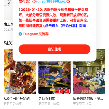
发布页：
👉
jujiso.188996.xyz
👈
( 2026-01-20: 因服务器没续费和备份硬盘损
坏，大部分粤语资源失效，现重新开放评论区，
如一些旧粤语资源需要重新上架，可留言评论，
魔王学院的不适合者 第二季
有时间可能恢复),
点击进入【评论分享】页面
2023年
Telegram交流群
相关推荐
我记住啦
简体中字
从0位居民开始的边境领主大人
名侦探柯南
擅长逃跑的殿下第二季
从0位居民开始的边境领主大人
名侦探柯南
擅长逃跑的殿下第二季
更新至第06集
更新至第1269集
更新至第04集
松田健一郎
高山南
结川麻希