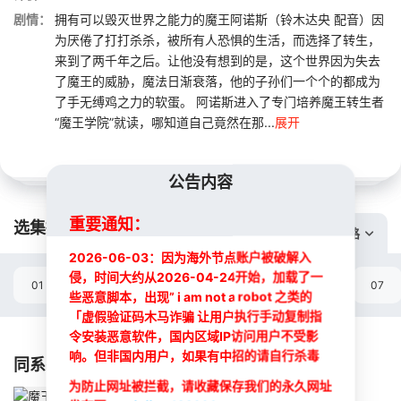
剧情：
拥有可以毁灭世界之能力的魔王阿诺斯（铃木达央 配音）因
为厌倦了打打杀杀，被所有人恐惧的生活，而选择了转生，
来到了两千年之后。让他没有想到的是，这个世界因为失去
了魔王的威胁，魔法日渐衰落，他的子孙们一个个的都成为
了手无缚鸡之力的软蛋。 阿诺斯进入了专门培养魔王转生者
“魔王学院”就读，哪知道自己竟然在那...
展开
公告内容
重要通知：
选集播放:
切换线路
2026-06-03：因为海外节点账户被破解入
侵，时间大约从2026-04-24开始，加载了一
01
02
03
04
05
06
07
些恶意脚本，出现” i am not a robot 之类的
「虚假验证码木马诈骗 让用户执行手动复制指
选集
令安装恶意软件，国内区域IP访问用户不受影
响。但非国内用户，如果有中招的请自行杀毒
同系列影片
为防止网址被拦截，请收藏保存我们的永久网址