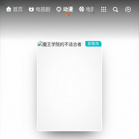
首页
电视剧
全部影片
动漫
电影
其他
资
剧集搜