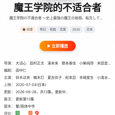
魔王学院的不适合者
魔王学院の不適合者 ～史上最強の魔王の始祖、転生して子孫たちの学校へ通う～ / 魔王学院的不适任者～史上最强的魔王始祖，转生就读子孙们的学校～ / The Misfit of Demon King Academy
动漫
奇幻
/
校园
/
恋爱
2020
日本
立即播放
导演：
大沼心
/
田村正文
/
凑未来
/
德本善信
/
小柴纯弥
/
末田宜史
/
编剧：
田中仁
主演：
铃木达央
/
楠木灯
/
夏吉优子
/
松本忍
/
丰崎爱生
/
小清水亚美
上映：
2020-07-04(日本)
更新：
2026-06-28，共13集，更新中..
备注：
更新第13集
版本：
繁/简体中字
评价：